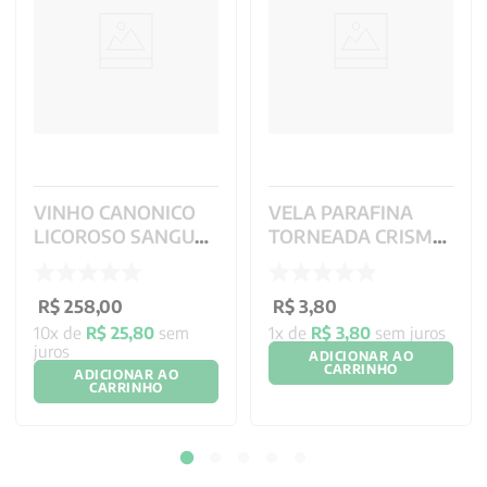
VINHO CANONICO
VELA PARAFINA
LICOROSO SANGUE
TORNEADA CRISMA
DO CORDEIRO BAG 3
FUSSI - 29 CM
LITROS
R$
258
,
00
R$
3
,
80
10
x de
R$
25
,
80
sem
1
x de
R$
3
,
80
sem juros
juros
ADICIONAR AO
CARRINHO
ADICIONAR AO
CARRINHO