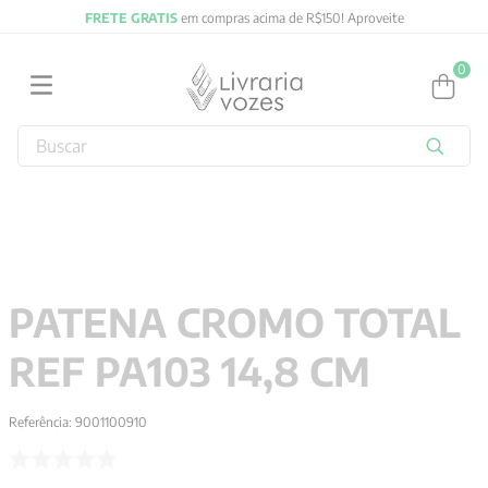
FRETE GRATIS
em compras acima de R$150! Aproveite
0
Buscar
TERMOS MAIS BUSCADOS
1
º
2027
2
º
obras completas carl gustav jung
3
º
filosofia
PATENA CROMO TOTAL
4
º
jung
REF PA103 14,8 CM
5
º
byung chul han
6
º
pré venda
Referência
:
9001100910
7
º
biblia
8
º
anselm grun