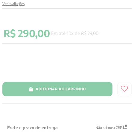
Ver avaliações
9
º
aristoteles
10
º
psicologia
R$
290
,
00
Em até
10
x de
R$
29
,
00
ADICIONAR AO CARRINHO
Frete e prazo de entrega
Não sei meu CEP