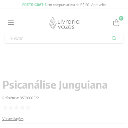
FRETE GRATIS
em compras acima de R$150! Aproveite
0
Buscar
TERMOS MAIS BUSCADOS
1
º
2027
2
º
obras completas carl gustav jung
3
º
filosofia
Psicanálise Junguiana
4
º
jung
5
º
byung chul han
Referência
:
8532660622
6
º
pré venda
7
º
biblia
Ver avaliações
8
º
anselm grun