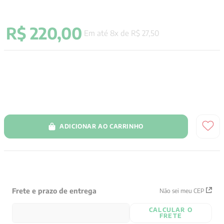
9
º
aristoteles
R$
220
,
00
10
º
psicologia
Em até
8
x de
R$
27
,
50
ADICIONAR AO CARRINHO
Frete e prazo de entrega
Não sei meu CEP
CALCULAR O
FRETE