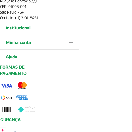
Rua José Bonifácio, 99
CEP: 01003-001
São Paulo - SP
Contato: (11) 3101-8451
Institucional
Minha conta
Ajuda
FORMAS DE
PAGAMENTO
EGURANÇA