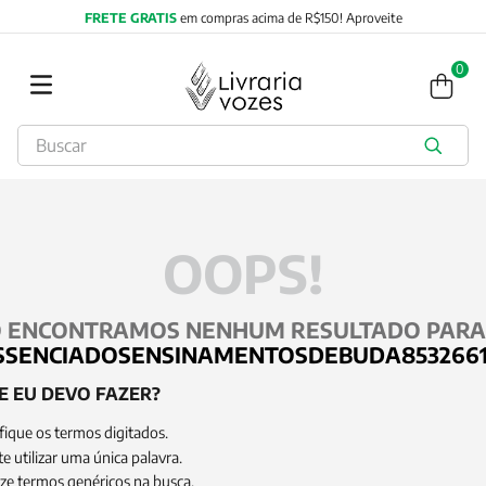
FRETE GRATIS
em compras acima de R$150! Aproveite
0
Buscar
TERMOS MAIS BUSCADOS
1
º
2027
2
º
obras completas carl gustav jung
OOPS!
3
º
filosofia
4
º
jung
 ENCONTRAMOS NENHUM RESULTADO PARA
5
º
pré venda
SSENCIADOSENSINAMENTOSDEBUDA8532661
6
º
byung chul han
E EU DEVO FAZER?
7
º
biblia
fique os termos digitados.
8
º
verena kast
e utilizar uma única palavra.
ize termos genéricos na busca.