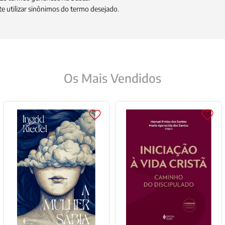
9
º
santo agostinho
e utilizar sinônimos do termo desejado.
10
º
anselm grun
Os Mais Vendidos