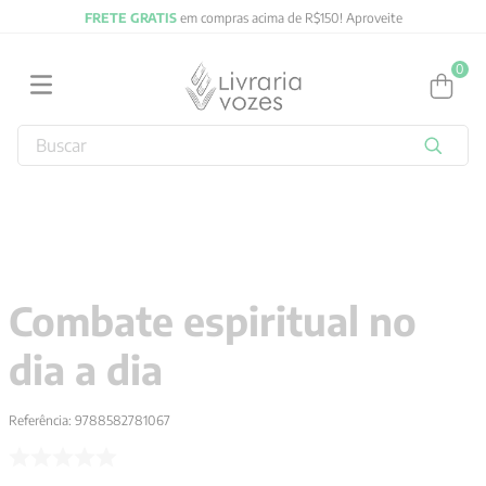
FRETE GRATIS
em compras acima de R$150! Aproveite
0
Buscar
TERMOS MAIS BUSCADOS
1
º
2027
2
º
obras completas carl gustav jung
3
º
filosofia
Combate espiritual no
4
º
jung
dia a dia
5
º
byung chul han
6
º
pré venda
Referência
:
9788582781067
7
º
biblia
8
º
anselm grun