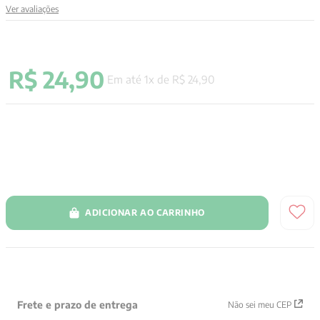
Ver avaliações
9
º
aristoteles
10
º
psicologia
R$
24
,
90
Em até
1
x de
R$
24
,
90
ADICIONAR AO CARRINHO
Frete e prazo de entrega
Não sei meu CEP