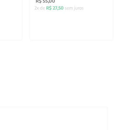
R$
55
,
00
2
x de
R$
27
,
50
sem juros