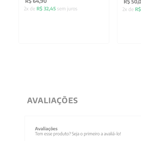
R$
64
,
90
R$
50
,
2
x de
R$
32
,
45
sem juros
2
x de
R$
AVALIAÇÕES
Avaliações
Tem esse produto? Seja o primeiro a avaliá-lo!