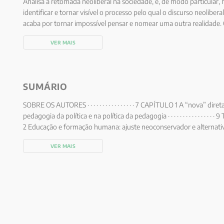
Analisa a retomada neoliberal na sociedade, e, de modo particular, 
identificar e tornar visível o processo pelo qual o discurso neoliber
acaba por tornar impossível pensar e nomear uma outra realidade.
posicionar diante do atual contexto. Eles precisam se conscientizar
VER MAIS
envolvidos na produção de uma memória histórica e de sujeitos soc
e as vidas sociais.
SUMÁRIO
SOBRE OS AUTORES · · · · · · · · · · · · · · · · 7 CAPÍTULO 1 A “nova” di
pedagogia da política e na política da pedagogia · · · · · · · · · · · · · 
2 Educação e formação humana: ajuste neoconservador e alternativa democráti
31 Gaudêncio Frigotto CAPÍTULO 3 O discurso da qualidade e a qualid
VER MAIS
Mariano Fernández Enguita CAPÍTULO 4 O discurso da “qualidade”
conservadora no campo educacional · · · · · · · · · · · · · · · · 111 Pablo
pós-modernistas esquecem: capital cultural e conhecimento oficial · · · · · ·
Apple