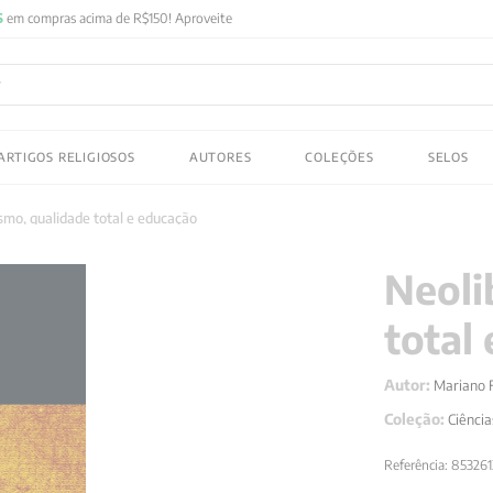
FRETE GRATIS
em compras acima de R$150! Aproveite
ADOS
ARTIGOS RELIGIOSOS
AUTORES
COLEÇÕES
SELOS
 gustav jung
smo, qualidade total e educação
Neoli
total
Autor:
Mariano 
Coleção:
Ciênci
Referência
:
85326