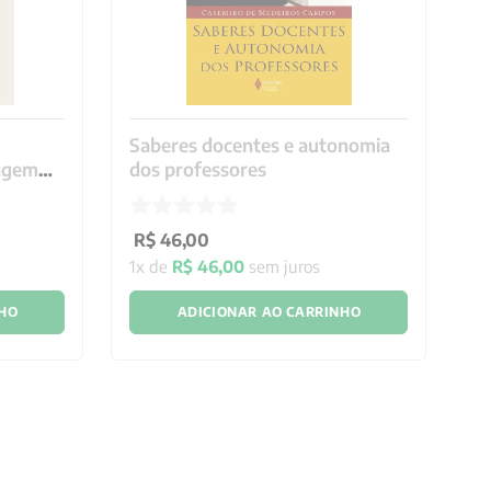
Saberes docentes e autonomia
P
zagem
dos professores
R
R$
46
,
00
2
x
1
x de
R$
46
,
00
sem juros
NHO
ADICIONAR AO CARRINHO