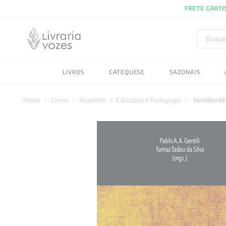
Buscar
TERMOS MAIS BUSC
LIVROS
CATEQUESE
SAZONAIS
1
º
2027
2
º
obras completas carl
Livros
Assuntos
Educação e Pedagogia
Neoliberali
3
º
filosofia
4
º
jung
5
º
pré venda
6
º
byung chul han
7
º
biblia
8
º
vozes bolso
9
º
santo agostinho