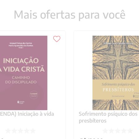
Mais ofertas para você
NDA) Iniciação à vida
Sofrimento psíquico dos
presbíteros