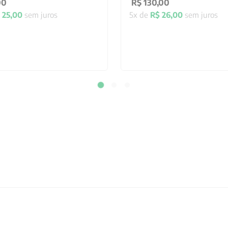
00
R$
130
,
00
25
,
00
sem juros
5
x de
R$
26
,
00
sem juros