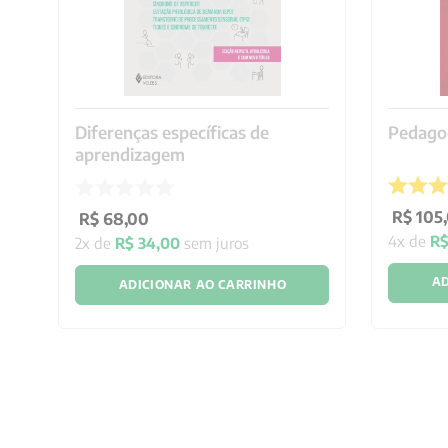
Diferenças específicas de
Pedagog
aprendizagem
R$
105
,
R$
68
,
00
4
x de
R
2
x de
R$
34
,
00
sem juros
AD
ADICIONAR AO CARRINHO