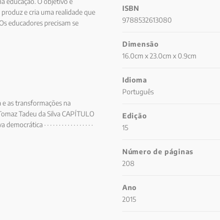
na educação. O objetivo é
ISBN
al produz e cria uma realidade que
9788532613080
 Os educadores precisam se
 que são trabalhadores culturais
Dimensão
iais que criam e recriam o espaço
16.0cm x 23.0cm x 0.9cm
Idioma
Português
reta e as transformações na
· · · 9 Tomaz Tadeu da Silva CAPÍTULO
Edição
ca · · · · · · · · · · · · · · · · ·
15
ade do discurso · · · · 93
 como nova retórica
Número de páginas
 A.A. Gentili CAPÍTULO 5 O que os
208
 · · · · · · · · · · · 179 Michael W.
Ano
2015