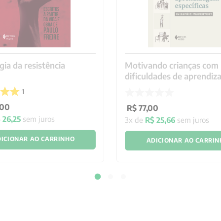
ia da resistência
Motivando crianças com
dificuldades de aprendi
específicas
1
00
R$
77
,
00
$
26
,
25
sem juros
3
x de
R$
25
,
66
sem juros
ICIONAR AO CARRINHO
ADICIONAR AO CARRI