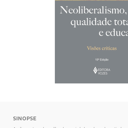
10
º
anselm grun
SINOPSE