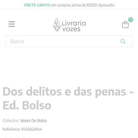
FRETE GRATIS
em compras acima de R$150! Aproveite
0
Buscar
TERMOS MAIS BUSCADOS
1
º
obras completas carl gustav jung
2
º
filosofia
3
º
2027
Dos delitos e das penas -
4
º
jung
Ed. Bolso
5
º
byung chul han
6
º
pré venda
Coleção:
Vozes De Bolso
7
º
biblia
Referência
:
8532662854
8
º
anselm grun