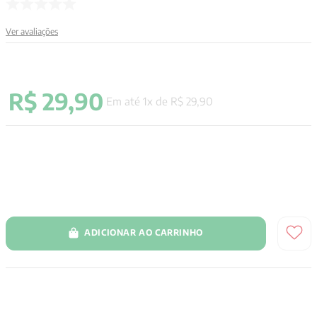
9
º
psicologia
Ver avaliações
10
º
verena kast
R$
29
,
90
Em até
1
x de
R$
29
,
90
ADICIONAR AO CARRINHO