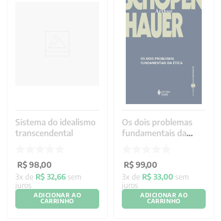
Sistema do idealismo
Os dois problemas
transcendental
fundamentais da
ética
R$
98
,
00
R$
99
,
00
3
x de
R$
32
,
66
sem
3
x de
R$
33
,
00
sem
juros
juros
ADICIONAR AO
ADICIONAR AO
CARRINHO
CARRINHO