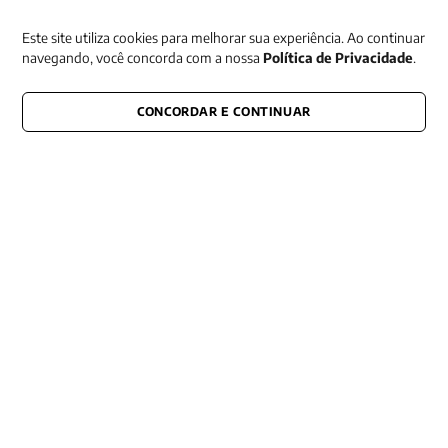
Receba nossas promoções
Este site utiliza cookies para melhorar sua experiência. Ao continuar
navegando, você concorda com a nossa
Política de Privacidade
.
CONCORDAR E CONTINUAR
CONECTE-SE CONOSCO
E fique por dentro de tudo que acontece também nas redes
Razão Social -EDITORA VOZES
LTDA
CNPJ: 31.127.301/0003-76
Rua José Bonifácio, 99
CEP: 01003-001