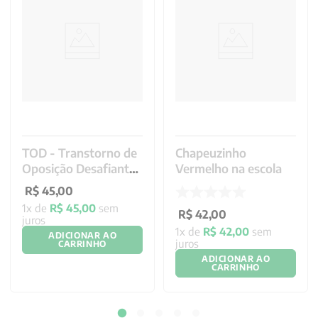
TOD - Transtorno de
Chapeuzinho
Oposição Desafiante
Vermelho na escola
- O que fazer e o que
R$
45
,
00
evitar
1
x de
R$
45
,
00
sem
R$
42
,
00
juros
1
x de
R$
42
,
00
sem
ADICIONAR AO
juros
CARRINHO
ADICIONAR AO
CARRINHO