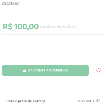
Ver avaliações
9
º
psicologia
10
º
verena kast
R$
100
,
00
Em até
4
x de
R$
25
,
00
ADICIONAR AO CARRINHO
Frete e prazo de entrega
Não sei meu CEP