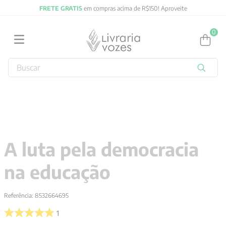
FRETE GRATIS
em compras acima de R$150! Aproveite
0
Buscar
TERMOS MAIS BUSCADOS
1
º
obras completas carl gustav jung
2
º
filosofia
3
º
2027
A luta pela democracia
4
º
jung
na educação
5
º
byung chul han
6
º
pré venda
Referência
:
8532664695
7
º
biblia
1
8
º
anselm grun