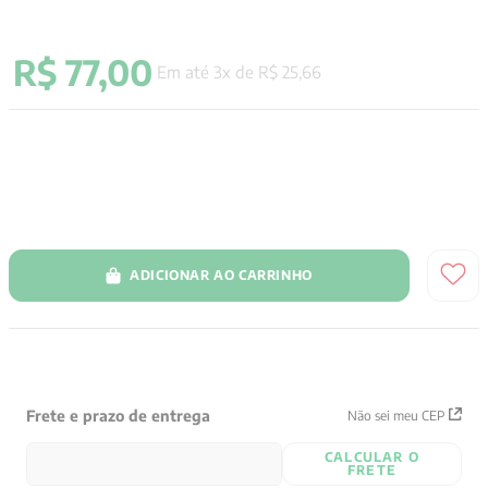
9
º
anselm grun
R$
77
,
00
10
º
verena kast
Em até
3
x de
R$
25
,
66
ADICIONAR AO CARRINHO
Frete e prazo de entrega
Não sei meu CEP
CALCULAR O
FRETE