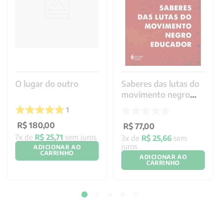
O lugar do outro
Saberes das lutas do
movimento negro
educador
1
R$
180
,
00
R$
77
,
00
7
x de
R$
25
,
71
sem juros
3
x de
R$
25
,
66
sem
juros
ADICIONAR AO
CARRINHO
ADICIONAR AO
CARRINHO