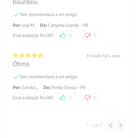
Bourdieu.
Sim, recomendaria a um amigo
Por
:
José M.
De
:
Campina Grande - PB
Essa avaliação foi útil?
0
0
Enviado há
5 anos
Ótimo
Sim, recomendaria a um amigo
Por
:
Camila L.
De
:
Ponta Grossa - PR
Essa avaliação foi útil?
0
0
1 - 2
de
2