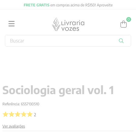
FRETE GRATIS
em compras acima de R$150! Aproveite
0
Buscar
TERMOS MAIS BUSCADOS
1
º
2027
2
º
obras completas carl gustav jung
3
º
filosofia
Sociologia geral vol. 1
4
º
jung
5
º
byung chul han
Referência
:
6557130510
6
º
pré venda
2
7
º
biblia
Ver avaliações
8
º
santo agostinho