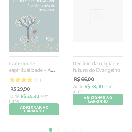
Caderno de
Declínio da religião e
espiritualidade - A
futuro do Evangelho
sublime
R$
66
,
00
1
2
x de
R$
33
,
00
sem
R$
29
,
90
juros
1
x de
R$
29
,
90
sem
ADICIONAR AO
juros
CARRINHO
ADICIONAR AO
CARRINHO