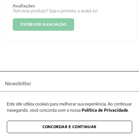
Avaliações
Tem esse produto? Seja o primeiro a avaliá-lo!
ESCREVER AVALIAÇÃO
Newsletter
Receba nossas promoções
Este site utiliza cookies para melhorar sua experiência. Ao continuar
navegando, você concorda com a nossa
Política de Privacidade
.
CONCORDAR E CONTINUAR
CONECTE-SE CONOSCO
E fique por dentro de tudo que acontece também nas redes