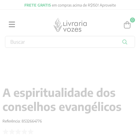
FRETE GRATIS
em compras acima de R$150! Aproveite
0
Buscar
TERMOS MAIS BUSCADOS
1
º
2027
2
º
obras completas carl gustav jung
3
º
filosofia
A espiritualidade dos
4
º
jung
conselhos evangélicos
5
º
pré venda
6
º
byung chul han
Referência
:
8532664776
7
º
biblia
8
º
verena kast