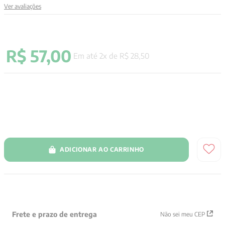
Ver avaliações
9
º
santo agostinho
10
º
anselm grun
R$
57
,
00
Em até
2
x de
R$
28
,
50
ADICIONAR AO CARRINHO
Frete e prazo de entrega
Não sei meu CEP