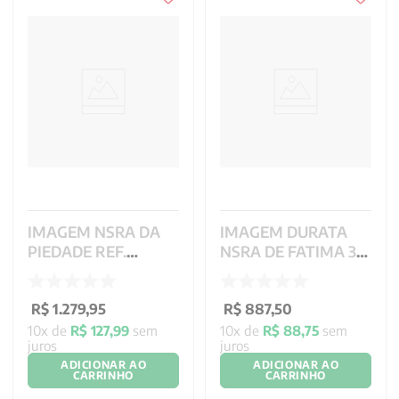
IMAGEM NSRA DA
IMAGEM DURATA
PIEDADE REF.
NSRA DE FATIMA 30
RSNS4097 - 53CM
CM
R$
1
.
279
,
95
R$
887
,
50
10
x de
R$
127
,
99
sem
10
x de
R$
88
,
75
sem
juros
juros
ADICIONAR AO
ADICIONAR AO
CARRINHO
CARRINHO