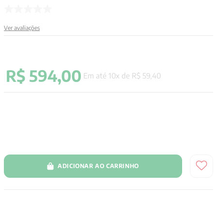
9
º
santo agostinho
Ver avaliações
10
º
anselm grun
R$
594
,
00
Em até
10
x de
R$
59
,
40
ADICIONAR AO CARRINHO