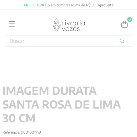
FRETE GRATIS
em compras acima de R$150! Aproveite
0
Buscar
TERMOS MAIS BUSCADOS
1
º
2027
2
º
obras completas carl gustav jung
3
º
filosofia
IMAGEM DURATA
4
º
jung
SANTA ROSA DE LIMA
5
º
pré venda
6
º
byung chul han
30 CM
7
º
biblia
Referência
:
9001001149
8
º
verena kast