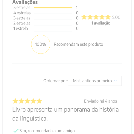
Avaliações
5
estrelas
1
4
estrelas
0
5.00
3
estrelas
0
1
avaliação
2
estrelas
0
1
estrela
0
100%
Recomendam este produto
Ordernar por:
Mais antigos primeiro
Enviado há
4 anos
Livro apresenta um panorama da história
da línguistica.
Sim, recomendaria a um amigo