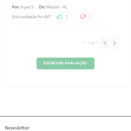
Por
:
Kyvia S.
De
:
Maceió - AL
Essa avaliação foi útil?
0
0
1 - 1
de
1
ESCREVER AVALIAÇÃO
Newsletter