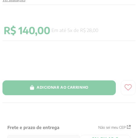
9
º
aristoteles
10
º
psicologia
R$
140
,
00
Em até
5
x de
R$
28
,
00
ADICIONAR AO CARRINHO
Frete e prazo de entrega
Não sei meu CEP