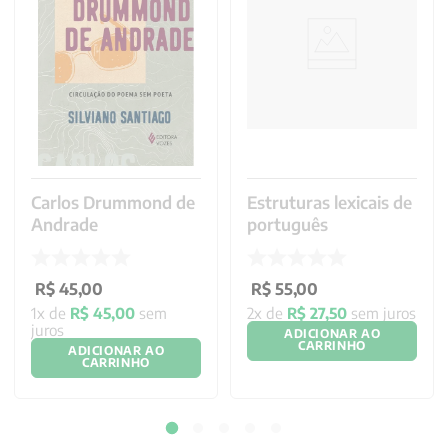
Carlos Drummond de
Estruturas lexicais de
Andrade
português
R$
45
,
00
R$
55
,
00
1
x de
R$
45
,
00
sem
2
x de
R$
27
,
50
sem juros
juros
ADICIONAR AO
CARRINHO
ADICIONAR AO
CARRINHO