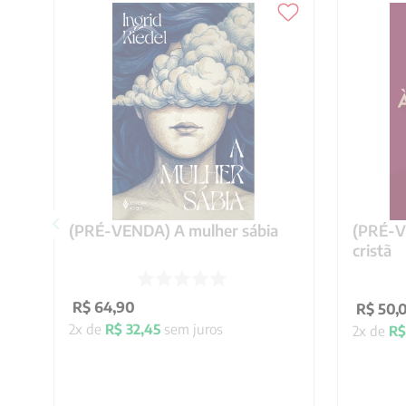
(PRÉ-VENDA) A mulher sábia
(PRÉ-VE
cristã
R$
64
,
90
R$
50
,
2
x de
R$
32
,
45
sem juros
2
x de
R$