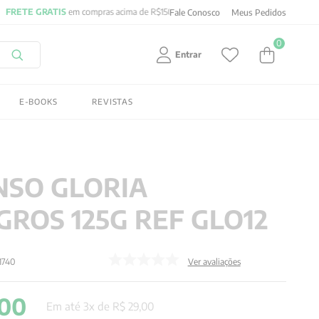
Fale Conosco
Meus Pedidos
0
Entrar
E-BOOKS
REVISTAS
NSO GLORIA
GROS 125G REF GLO12
1740
Ver avaliações
00
Em até
3
x de
R$
29
,
00