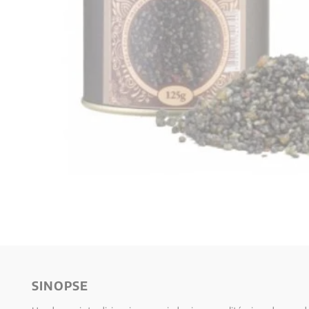
10
º
verena kast
SINOPSE