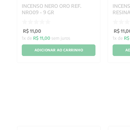
INCENSO NERO ORO REF.
INCENS
NRO09 - 9 GR
RESINA
R$
11
,
00
R$
11
,
0
1
x de
R$
11
,
00
sem juros
1
x de
R$
ADICIONAR AO CARRINHO
AD