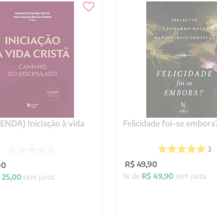
NDA) Iniciação à vida
Felicidade foi-se embora
3
R$
49
,
90
00
1
x de
R$
49
,
90
sem juros
25
,
00
sem juros