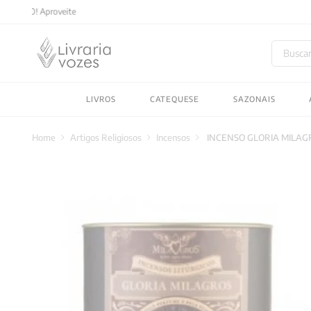
Buscar
TERMOS MAIS BUSC
LIVROS
CATEQUESE
SAZONAIS
1
º
2027
2
º
obras completas carl
Artigos Religiosos
Incensos
INCENSO GLORIA MILAGR
3
º
filosofia
4
º
jung
5
º
byung chul han
6
º
pré venda
7
º
biblia
8
º
anselm grun
9
º
santo agostinho