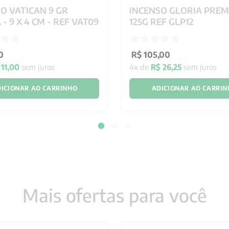
O VATICAN 9 GR
INCENSO GLORIA PRE
 - 9 X 4 CM - REF VAT09
125G REF GLP12
0
R$
105
,
00
11
,
00
sem juros
4
x de
R$
26
,
25
sem juros
ICIONAR AO CARRINHO
ADICIONAR AO CARRI
Mais ofertas para você