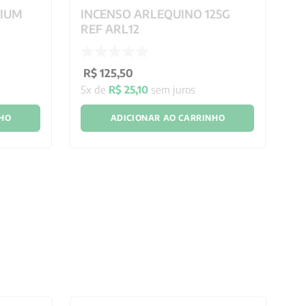
MIUM
INCENSO ARLEQUINO 125G
I
REF ARL12
C
R$
125
,
50
R
5
x de
R$
25
,
10
sem juros
7
x
NHO
ADICIONAR AO CARRINHO