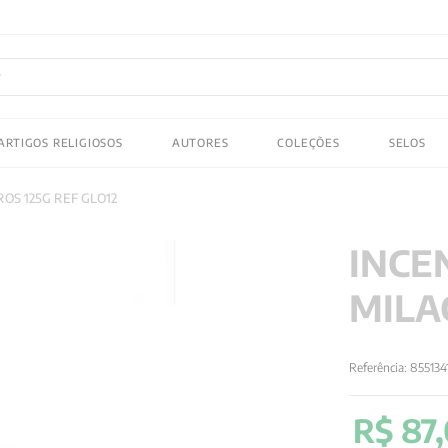
FRETE GRATIS
em compras acima de R$150! Aproveite
ADOS
ARTIGOS RELIGIOSOS
AUTORES
COLEÇÕES
SELOS
 gustav jung
OS 125G REF GLO12
INCE
MILA
Referência
:
855134
R$
87
,