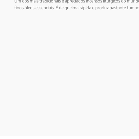
Um dos mais tradicionais e apreciados incensos litúrgicos do mund
finos óleos essenciais. É de queima rápida e produz bastante fumaça