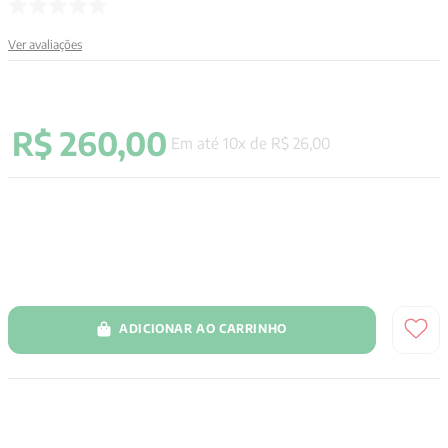
9
º
aristoteles
Ver avaliações
10
º
psicologia
R$
260
,
00
Em até
10
x de
R$
26
,
00
ADICIONAR AO CARRINHO