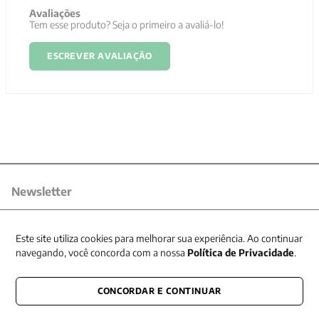
Avaliações
Tem esse produto? Seja o primeiro a avaliá-lo!
ESCREVER AVALIAÇÃO
Newsletter
Receba nossas promoções
Este site utiliza cookies para melhorar sua experiência. Ao continuar
navegando, você concorda com a nossa
Política de Privacidade
.
CONCORDAR E CONTINUAR
CONECTE-SE CONOSCO
E fique por dentro de tudo que acontece também nas redes