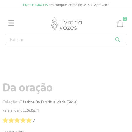
FRETE GRATIS
em compras acima de R$150! Aproveite
0
Buscar
TERMOS MAIS BUSCADOS
1
º
2027
2
º
obras completas carl gustav jung
3
º
filosofia
Da oração
4
º
jung
5
º
byung chul han
Coleção:
Clássicos Da Espiritualidade (Série)
6
º
pré venda
Referência
:
8532636241
7
º
biblia
2
8
º
santo agostinho
Ver avaliações