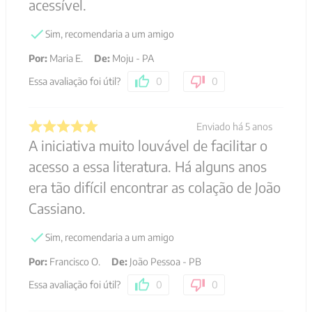
acessível.
Sim, recomendaria a um amigo
Por
:
Maria E.
De
:
Moju - PA
Essa avaliação foi útil?
0
0
Enviado há
5 anos
A iniciativa muito louvável de facilitar o
acesso a essa literatura. Há alguns anos
era tão difícil encontrar as colação de João
Cassiano.
Sim, recomendaria a um amigo
Por
:
Francisco O.
De
:
João Pessoa - PB
Essa avaliação foi útil?
0
0