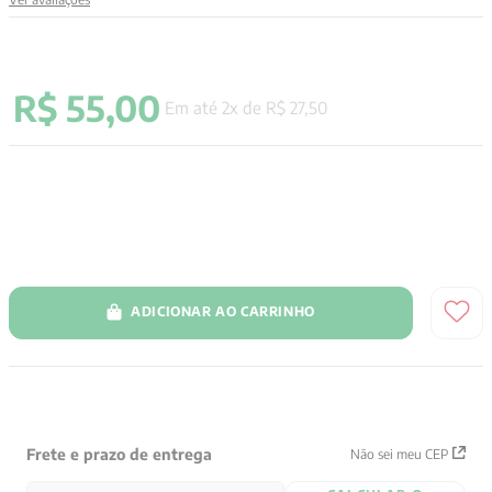
9
º
anselm grun
10
º
verena kast
R$
55
,
00
Em até
2
x de
R$
27
,
50
ADICIONAR AO CARRINHO
Frete e prazo de entrega
Não sei meu CEP