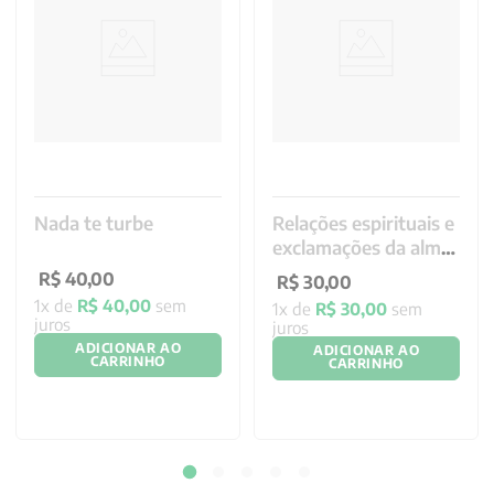
Nada te turbe
Relações espirituais e
exclamações da alma
a Deus
R$
40
,
00
R$
30
,
00
1
x de
R$
40
,
00
sem
1
x de
R$
30
,
00
sem
juros
juros
ADICIONAR AO
ADICIONAR AO
CARRINHO
CARRINHO