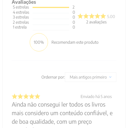
Avaliações
5
estrelas
2
4
estrelas
0
5.00
3
estrelas
0
2
avaliações
2
estrelas
0
1
estrela
0
100%
Recomendam este produto
Ordernar por:
Mais antigos primeiro
Enviado há
5 anos
Ainda não consegui ler todos os livros
mais considero um conteúdo confiável, e
de boa qualidade, com um preço