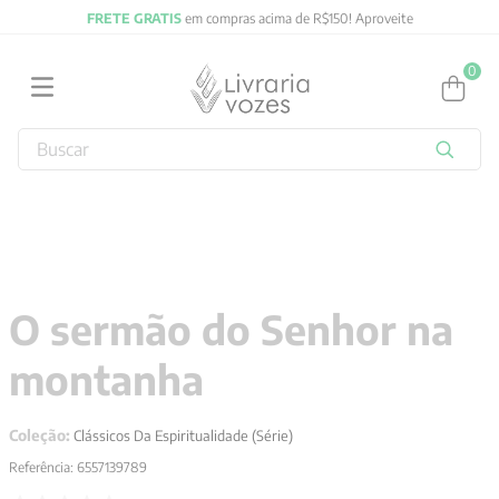
FRETE GRATIS
em compras acima de R$150! Aproveite
0
Buscar
TERMOS MAIS BUSCADOS
1
º
2027
2
º
obras completas carl gustav jung
3
º
filosofia
O sermão do Senhor na
4
º
jung
montanha
5
º
byung chul han
6
º
pré venda
Coleção:
Clássicos Da Espiritualidade (Série)
7
º
biblia
Referência
:
6557139789
8
º
anselm grun