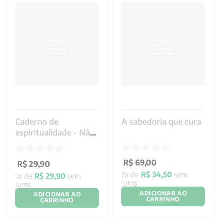
Caderno de
A sabedoria que cura
espiritualidade - Não
desperdice
R$
69
,
00
R$
29
,
90
2
x de
R$
34
,
50
sem
1
x de
R$
29
,
90
sem
juros
juros
ADICIONAR AO
ADICIONAR AO
CARRINHO
CARRINHO