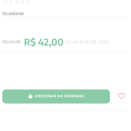
9
º
aristoteles
Ver avaliações
10
º
psicologia
R$
42
,
00
Em até
1
x de
R$
42
,
00
R$
60
,
00
ADICIONAR AO CARRINHO