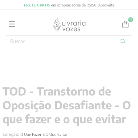
FRETE GRATIS
em compras acima de R$150! Aproveite
0
Buscar
TERMOS MAIS BUSCADOS
1
º
2027
2
º
obras completas carl gustav jung
3
º
filosofia
TOD - Transtorno de
4
º
jung
Oposição Desafiante - O
5
º
byung chul han
6
º
pré venda
que fazer e o que evitar
7
º
biblia
Coleção:
O Que Fazer E O Que Evitar
8
º
anselm grun