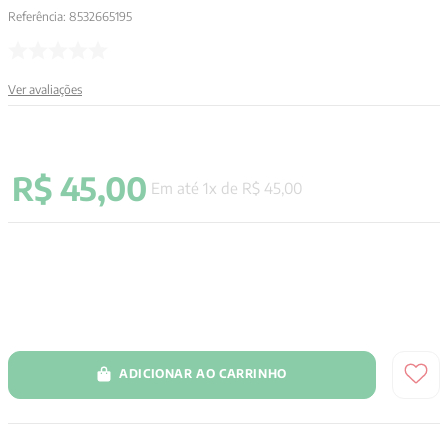
Referência
:
8532665195
9
º
aristoteles
10
º
psicologia
Ver avaliações
R$
45
,
00
Em até
1
x de
R$
45
,
00
ADICIONAR AO CARRINHO