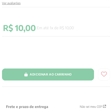
Ver avaliações
9
º
aristoteles
10
º
psicologia
R$
10
,
00
Em até
1
x de
R$
10
,
00
ADICIONAR AO CARRINHO
Frete e prazo de entrega
Não sei meu CEP