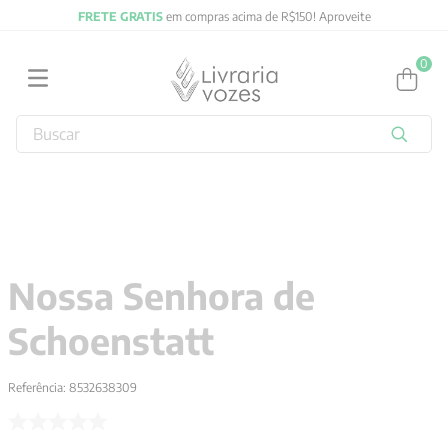
FRETE GRATIS
em compras acima de R$150! Aproveite
0
Buscar
TERMOS MAIS BUSCADOS
1
º
2027
2
º
obras completas carl gustav jung
3
º
filosofia
Nossa Senhora de
4
º
jung
Schoenstatt
5
º
byung chul han
6
º
pré venda
Referência
:
8532638309
7
º
biblia
8
º
anselm grun