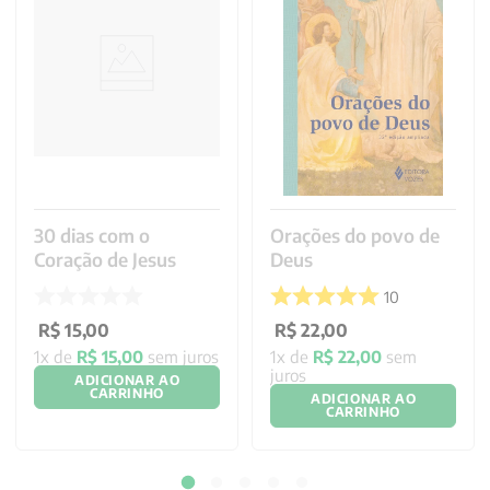
30 dias com o
Orações do povo de
Coração de Jesus
Deus
10
R$
15
,
00
R$
22
,
00
1
x de
R$
15
,
00
sem juros
1
x de
R$
22
,
00
sem
juros
ADICIONAR AO
CARRINHO
ADICIONAR AO
CARRINHO