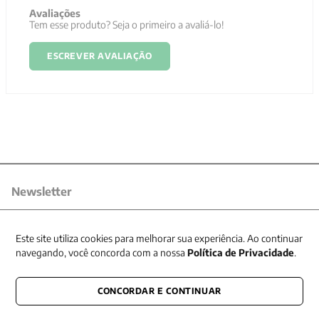
Avaliações
Tem esse produto? Seja o primeiro a avaliá-lo!
ESCREVER AVALIAÇÃO
Newsletter
Receba nossas promoções
Este site utiliza cookies para melhorar sua experiência. Ao continuar
navegando, você concorda com a nossa
Política de Privacidade
.
CONCORDAR E CONTINUAR
CONECTE-SE CONOSCO
E fique por dentro de tudo que acontece também nas redes