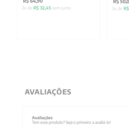
R$
64
,
90
R$
50
,
2
x de
R$
32
,
45
sem juros
2
x de
R$
AVALIAÇÕES
Avaliações
Tem esse produto? Seja o primeiro a avaliá-lo!