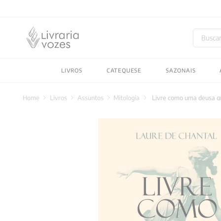
Buscar
TERMOS MAIS BUSC
LIVROS
CATEQUESE
SAZONAIS
1
º
2027
2
º
obras completas carl
Livros
Assuntos
Mitologia
Livre como uma deusa g
3
º
filosofia
4
º
jung
5
º
pré venda
6
º
byung chul han
7
º
biblia
8
º
verena kast
9
º
santo agostinho