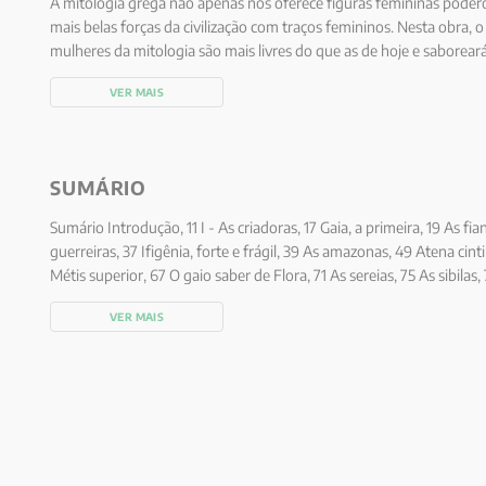
A mitologia grega não apenas nos oferece figuras femininas pode
mais belas forças da civilização com traços femininos. Nesta obra, o
mulheres da mitologia são mais livres do que as de hoje e saboreará 
histórias. Estas figuras femininas, uma vez despojadas de estereót
VER MAIS
modelos maravilhosos, ambiciosos, fundamentais e ricos, fontes de
mantidos em mente e transmitidos às mulheres e aos homens de 
SUMÁRIO
Sumário Introdução, 11 I - As criadoras, 17 Gaia, a primeira, 19 As fia
guerreiras, 37 Ifigênia, forte e frágil, 39 As amazonas, 49 Atena cintil
Métis superior, 67 O gaio saber de Flora, 71 As sereias, 75 As sibilas
adorada, 85 Circe, a solitária, 95 Ariadne, a sobrevivente, 109 As l
VER MAIS
sem complexos, 117 V - As que dizem “sim”, 123 Leda volúvel, 125 H
de Calipso, 139 Alcíone apaixonada, 143 Psique, alma heróica, 155 Bá
que dizem “não”, 161 De quem Dafne é o “não”?, 163 Antígona, chef
Perséfone, 177 VII - As rainhas, 185 Sou cólera, sou Juno, 187 Clite
Hécuba, rainha do infortúnio, 209 Afrodite no topo, 215 Conclusão,