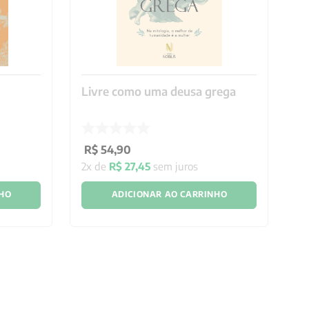
Livre como uma deusa grega
O
R$
54
,
90
R
2
x de
R$
27
,
45
sem juros
3
x
NHO
ADICIONAR AO CARRINHO