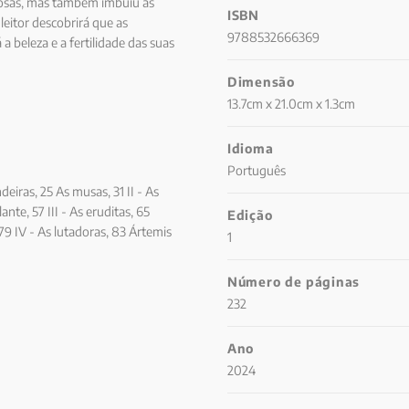
rosas, mas também imbuiu as
ISBN
 leitor descobrirá que as
9788532666369
a beleza e a fertilidade das suas
ipos, nos oferecem muitos
Dimensão
 sonhos e reflexões, para serem
amanhã.
13.7cm x 21.0cm x 1.3cm
Idioma
Português
ndeiras, 25 As musas, 31 II - As
ante, 57 III - As eruditas, 65
Edição
, 79 IV - As lutadoras, 83 Ártemis
1
ágrimas de Penélope, 113 Medeia
elena arrebatadora, 129 O néctar
Número de páginas
ucis de bela folhagem, 161 VI - As
232
e de Estado, 171 Deméter e
mnestra, cadela de guarda, 199
Ano
 223
2024