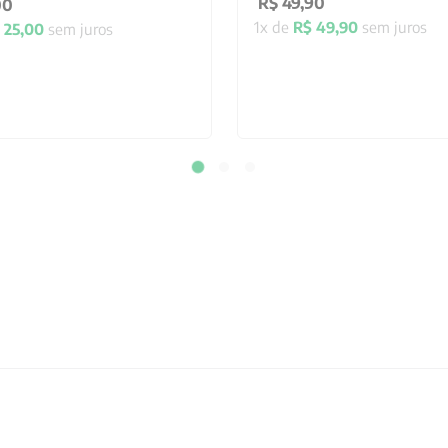
R$
49
,
90
00
1
x de
R$
49
,
90
sem juros
25
,
00
sem juros