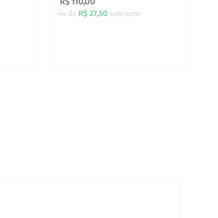
R$
110
,
00
4
x de
R$
27
,
50
sem juros