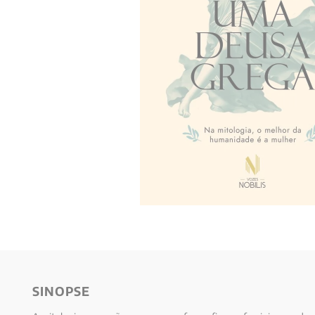
10
º
anselm grun
SINOPSE