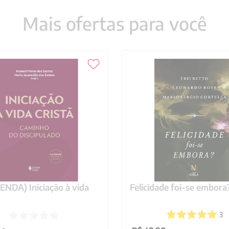
Mais ofertas para você
NDA) Iniciação à vida
Felicidade foi-se embora
3