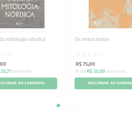
 da mitologia nórdica
Os mitos maias
00
R$
75
,
00
25
,
71
sem juros
3
x de
R$
25
,
00
sem juros
ICIONAR AO CARRINHO
ADICIONAR AO CARRI