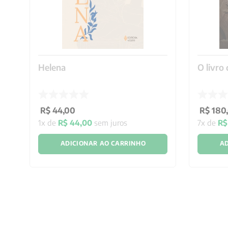
Helena
O livro
R$
44
,
00
R$
180
,
1
x de
R$
44
,
00
sem juros
7
x de
R$
ADICIONAR AO CARRINHO
AD