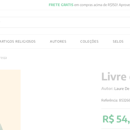
FRETE GRATIS
em compras acima de R$150! Aproveite
ADOS
ARTIGOS RELIGIOSOS
AUTORES
COLEÇÕES
SELOS
 gustav jung
rega
Livre
Autor:
Laure De
Referência
:
85326
R$
54