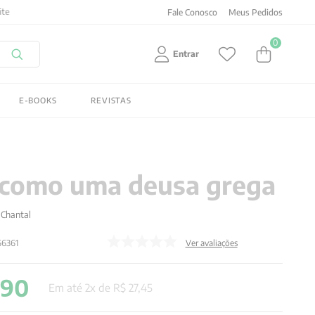
Fale Conosco
Meus Pedidos
0
Entrar
E-BOOKS
REVISTAS
 como uma deusa grega
 Chantal
66361
Ver avaliações
,
90
Em até
2
x de
R$
27
,
45