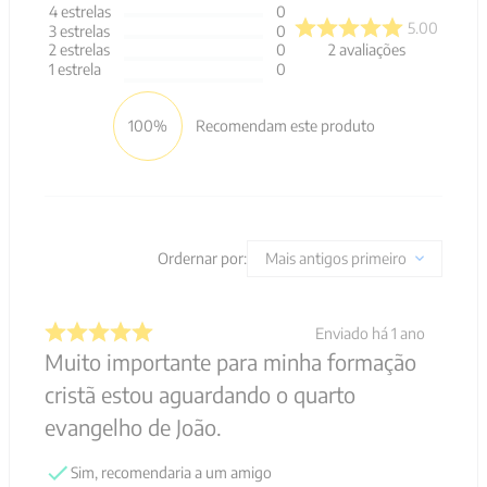
4
estrelas
0
5.00
3
estrelas
0
2
avaliações
2
estrelas
0
1
estrela
0
100%
Recomendam este produto
Ordernar por:
Mais antigos primeiro
Enviado há
1 ano
Muito importante para minha formação
cristã estou aguardando o quarto
evangelho de João.
Sim, recomendaria a um amigo