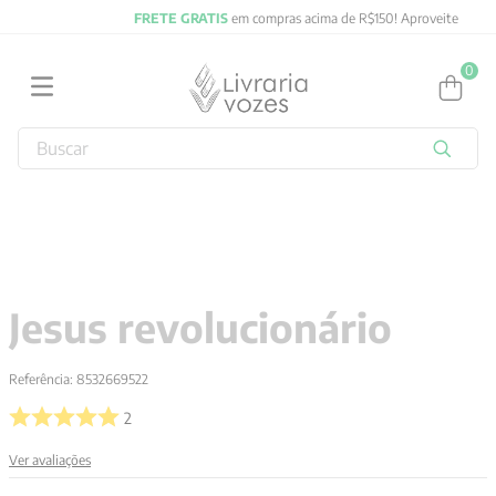
FRETE GRATIS
em compras acima de R$150! Aproveite
0
Buscar
TERMOS MAIS BUSCADOS
1
º
2027
2
º
obras completas carl gustav jung
3
º
filosofia
Jesus revolucionário
4
º
jung
5
º
pré venda
Referência
:
8532669522
6
º
byung chul han
2
7
º
biblia
Ver avaliações
8
º
vozes bolso