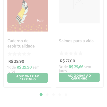
Caderno de
Salmos para a vida
espiritualidade
R$
77
,
00
R$
29
,
90
3
x de
R$
25
,
66
sem
1
x de
R$
29
,
90
sem
juros
juros
ADICIONAR AO
ADICIONAR AO
CARRINHO
CARRINHO