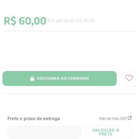
9
º
santo agostinho
R$
60
,
00
10
º
anselm grun
Em até
2
x de
R$
30
,
00
ADICIONAR AO CARRINHO
Frete e prazo de entrega
Não sei meu CEP
CALCULAR O
FRETE