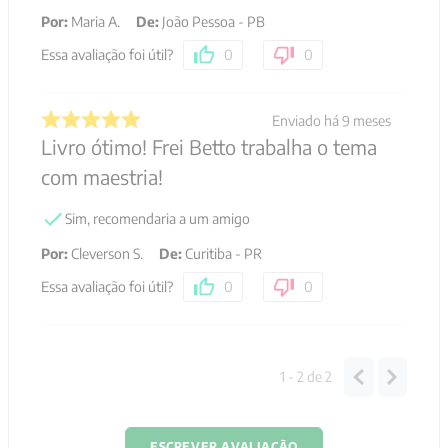
Por
:
Maria A.
De
:
João Pessoa - PB
Essa avaliação foi útil?
0
0
Enviado há
9 meses
Livro ótimo! Frei Betto trabalha o tema
com maestria!
Sim, recomendaria a um amigo
Por
:
Cleverson S.
De
:
Curitiba - PR
Essa avaliação foi útil?
0
0
1 - 2
de
2
ESCREVER AVALIAÇÃO