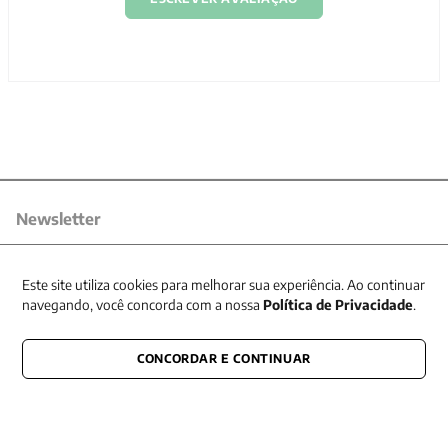
Newsletter
Receba nossas promoções
Este site utiliza cookies para melhorar sua experiência. Ao continuar
navegando, você concorda com a nossa
Política de Privacidade
.
CONCORDAR E CONTINUAR
CONECTE-SE CONOSCO
E fique por dentro de tudo que acontece também nas redes