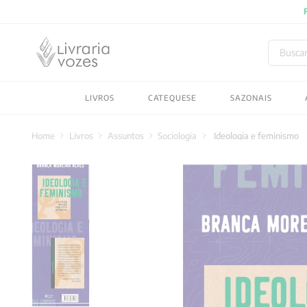
Buscar
TERMOS MAIS BUSC
LIVROS
CATEQUESE
SAZONAIS
1
º
2027
2
º
obras completas carl
Livros
Assuntos
Sociologia
Ideologia e feminismo
3
º
filosofia
4
º
jung
5
º
byung chul han
6
º
pré venda
7
º
biblia
8
º
anselm grun
9
º
santo agostinho