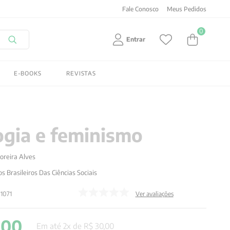
Fale Conosco
Meus Pedidos
0
Entrar
E-BOOKS
REVISTAS
ogia e feminismo
oreira Alves
os Brasileiros Das Ciências Sociais
1071
Ver avaliações
,
00
Em até
2
x de
R$
30
,
00