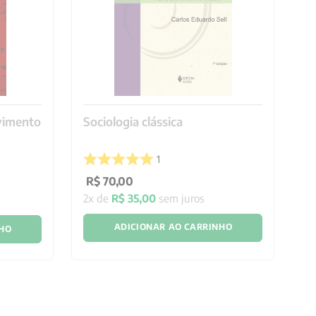
vimento
Sociologia clássica
A 
1
R$
70
,
00
R
2
x de
R$
35
,
00
sem juros
6
ADICIONAR AO CARRINHO
NHO