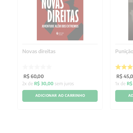
Novas direitas
Punição
R$
60
,
00
R$
45
,
2
x de
R$
30
,
00
sem juros
1
x de
R$
ADICIONAR AO CARRINHO
AD