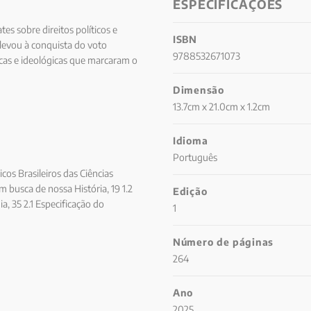
ESPECIFICAÇÕES
s sobre direitos políticos e
ISBN
 levou à conquista do voto
9788532671073
icas e ideológicas que marcaram o
 uma análise crítica da atuação da
Dimensão
o Bertha Lutz, e revela as forças
 feminismo como perspectiva
13.7cm x 21.0cm x 1.2cm
reflexões contemporâneas sobre a
Idioma
Português
os Brasileiros das Ciências
Em busca de nossa História, 19 1.2
Edição
a, 35 2.1 Especificação do
1
al, 45 2.3 O papel do intelectual
História, 81 3.1 O movimento
Número de páginas
eiro, 104 3.3 Os sufragismos
264
o debate sufragista brasileiro,
tudes do sufragismo brasileiro
Ano
clusões, 219 5.1 A ideologia
2025
 atual, 223 Posfácio, 235