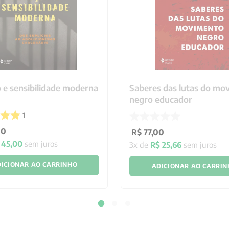
 e sensibilidade moderna
Saberes das lutas do mo
negro educador
1
00
R$
77
,
00
45
,
00
sem juros
3
x de
R$
25
,
66
sem juros
ICIONAR AO CARRINHO
ADICIONAR AO CARRI