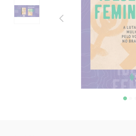
10
º
verena kast