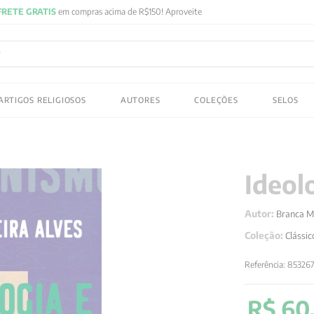
FRETE GRATIS
em compras acima de R$150! Aproveite
ADOS
ARTIGOS RELIGIOSOS
AUTORES
COLEÇÕES
SELOS
 gustav jung
Ideol
Autor:
Branca M
Coleção:
Clássic
Referência
:
853267
R$
60