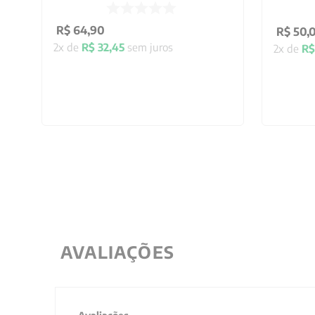
R$
64
,
90
R$
50
,
2
x de
R$
32
,
45
sem juros
2
x de
R$
AVALIAÇÕES