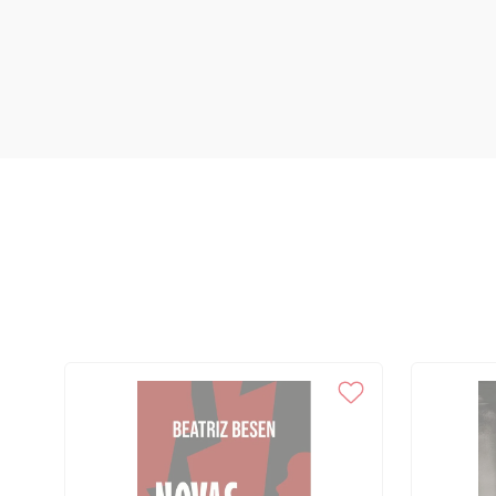
Bibliografia, 251 Feminismo, 251 História, 254 Ideologia, 257 Jornais
na apresentação e no posfácio, 259