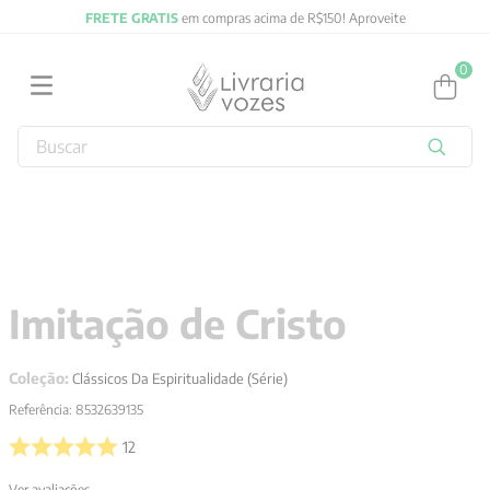
FRETE GRATIS
em compras acima de R$150! Aproveite
0
Buscar
TERMOS MAIS BUSCADOS
1
º
obras completas carl gustav jung
2
º
filosofia
3
º
2027
Imitação de Cristo
4
º
jung
5
º
byung chul han
Coleção:
Clássicos Da Espiritualidade (Série)
6
º
pré venda
Referência
:
8532639135
7
º
biblia
12
8
º
anselm grun
Ver avaliações