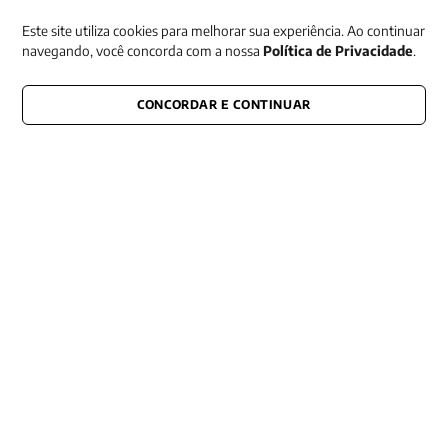
Este site utiliza cookies para melhorar sua experiência. Ao continuar
navegando, você concorda com a nossa
Política de Privacidade
.
CONCORDAR E CONTINUAR
CONECTE-SE CONOSCO
E fique por dentro de tudo que acontece também nas redes
Razão Social -EDITORA VOZES
LTDA
CNPJ: 31.127.301/0003-76
Rua José Bonifácio, 99
CEP: 01003-001