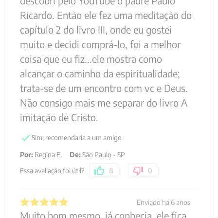
descobri pelo YouTube o padre Paulo
Ricardo. Então ele fez uma meditação do
capítulo 2 do livro III, onde eu gostei
muito e decidi comprá-lo, foi a melhor
coisa que eu fiz...ele mostra como
alcançar o caminho da espiritualidade;
trata-se de um encontro com vc e Deus.
Não consigo mais me separar do livro A
imitação de Cristo.
Sim, recomendaria a um amigo
Por
:
Regina F.
De
:
São Paulo - SP
Essa avaliação foi útil?
8
0
Enviado há
6 anos
Muito bom mesmo, já conhecia, ele fica