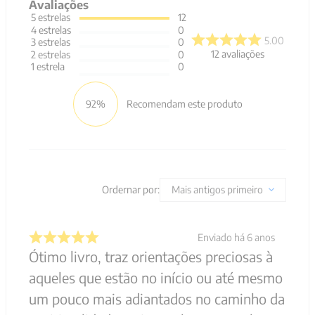
Avaliações
5
estrelas
12
4
estrelas
0
5.00
3
estrelas
0
12
avaliações
2
estrelas
0
1
estrela
0
92%
Recomendam este produto
Ordernar por:
Mais antigos primeiro
Enviado há
6 anos
Ótimo livro, traz orientações preciosas à
aqueles que estão no início ou até mesmo
um pouco mais adiantados no caminho da