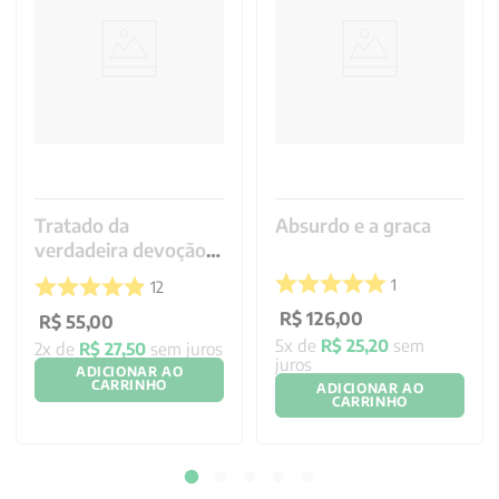
Tratado da
Absurdo e a graca
verdadeira devoção à
SS. Virgem - Letra
1
12
Grande
R$
126
,
00
R$
55
,
00
5
x de
R$
25
,
20
sem
2
x de
R$
27
,
50
sem juros
juros
ADICIONAR AO
CARRINHO
ADICIONAR AO
CARRINHO