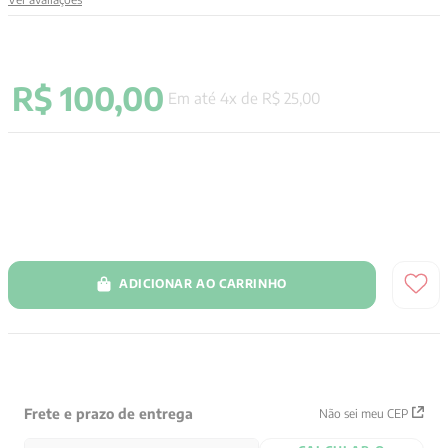
9
º
psicologia
10
º
verena kast
R$
100
,
00
Em até
4
x de
R$
25
,
00
ADICIONAR AO CARRINHO
Frete e prazo de entrega
Não sei meu CEP