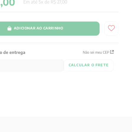
5
,
00
Em até
5
x de
R$
27
,
00
ADICIONAR AO CARRINHO
zo de entrega
Não sei meu CEP
CALCULAR O FRETE