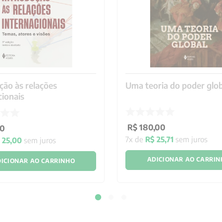
s e Severino Viana Calú, 274
ncar Seixas, 278 Carlos Nicolau
me, 281 José Ferreira de Almeida,
o, 303 Anexos Anexo I – Glossário
a, 313 Anexo III – Desaparecidos
9 Anexo V – Convenção contra a
gradantes, 335
ção às relações
Uma teoria do poder glo
cionais
R$
180
,
00
0
7
x de
R$
25
,
71
sem juros
$
25
,
00
sem juros
ADICIONAR AO CARRI
ICIONAR AO CARRINHO