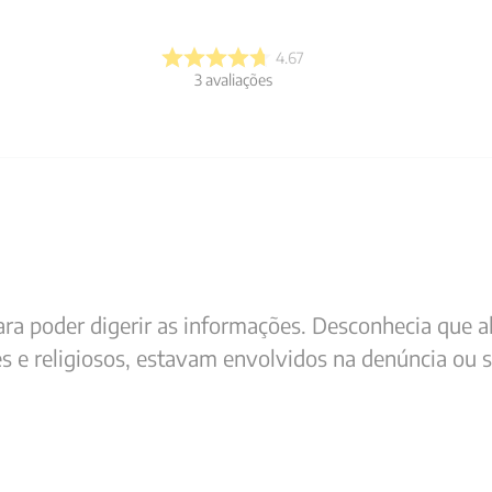
4.67
3
avaliações
ra poder digerir as informações. Desconhecia que 
res e religiosos, estavam envolvidos na denúncia ou