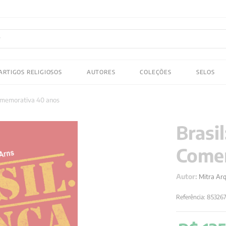
FRETE GRATIS
em compras acima de R$150! Aproveite
ADOS
ARTIGOS RELIGIOSOS
AUTORES
COLEÇÕES
SELOS
 gustav jung
Comemorativa 40 anos
Brasil
Comem
Autor:
Mitra Ar
Referência
:
85326