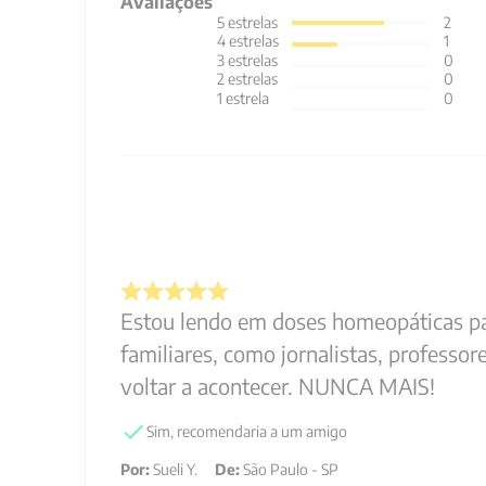
Avaliações
5
estrelas
2
4
estrelas
1
3
estrelas
0
2
estrelas
0
1
estrela
0
Estou lendo em doses homeopáticas pa
familiares, como jornalistas, professo
voltar a acontecer. NUNCA MAIS!
Sim, recomendaria a um amigo
Por
:
Sueli Y.
De
:
São Paulo - SP