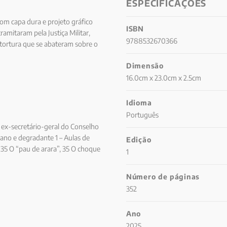
ESPECIFICAÇÕES
om capa dura e projeto gráfico
ISBN
amitaram pela Justiça Militar,
9788532670366
 tortura que se abateram sobre o
ns: "A tortura, além de
Dimensão
erdade e chegar à paz".
16.0cm x 23.0cm x 2.5cm
Idioma
Português
o ex-secretário-geral do Conselho
mano e degradante 1 – Aulas de
Edição
 35 O “pau de arara”, 35 O choque
1
to”, 37 A “cadeira do dragão”,
8 Insetos e animais, 40 Produtos
Número de páginas
ura, 42 3 – Tortura em crianças,
352
as, 49 Gravidez e abortos, 51
– A consolidação do Estado
Ano
 75 7 – Como eram efetuadas as
2025
o, 90 Parte III Repressão contra