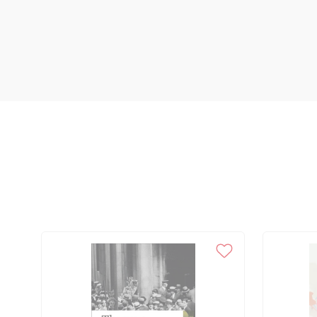
tudo e contra todos 8 – Perfil dos atingidos, 95 9 – As organizações
Comunista Brasileiro (PCB), 103 2. As dissidências armadas: ALN, P
Partido Comunista do Brasil (PCdoB), 110 4. Ação Popular (AP), 113
nasceram, 116 6. Os grupos trotskistas, 121 7. As organizações vinc
Revolucionário”, 123 10 – Setores sociais, 131 Militares, 132 Sindicalis
155 Jornalistas, 161 Religiosos, 165 11 – Atividades visadas, 173 Vín
deposto, 174 “Propaganda subversiva”, 178 Crítica à autoridade, 183
– A formação dos processos judiciais, 191 A Justiça Militar e sua comp
inquérito policial militar, 195 Fase judicial: A ação penal, 199 As sen
Seis casos exemplares, 213 Caso n. 1 – Nove anos passados na Uniã
intenção de delinquir, 214 Caso n. 2 – Silêncio do Tribunal face às nu
Decisão calcada em Inquérito Policial Militar, 216 Caso n. 4 – In dub
Perseguição contínua para incriminar réu, 219 Caso n. 6 – Subversão
Regime marcado por marcas da tortura 14 – Intimidação pela tortu
forjados: confissões falsas, 233 Depoimentos forjados, 233 Confissõ
Consequências da tortura, 241 A sedução da morte, 245 Impactos so
Marcas de tortura, 249 Exames de corpo de delito, 254 18 – Assistên
Médicos-legistas, 261 Parte VI Os limites extremos da tortura 19 – “
Horrores”, 265 A casa de São Conrado, 267 A casa de Petrópolis, 26
Horizonte, 268 O Colégio Militar de Belo Horizonte, 268 A “fazenda