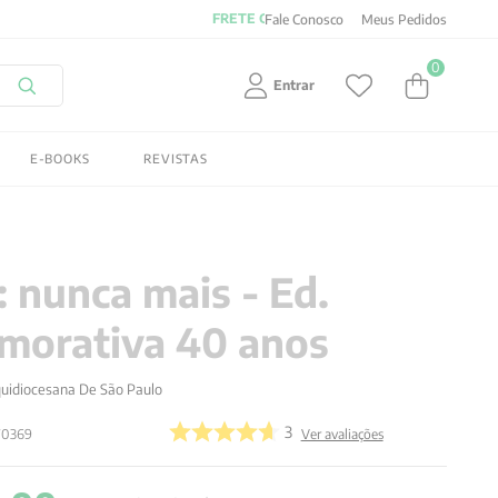
Fale Conosco
Meus Pedidos
0
Entrar
E-BOOKS
REVISTAS
: nunca mais - Ed.
orativa 40 anos
quidiocesana De São Paulo
3
70369
Ver avaliações