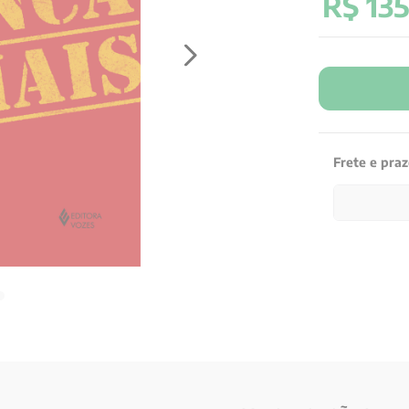
R$
13
Frete e pra