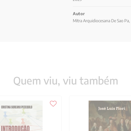
 de esquerda, 101 1. Partido
CBR, MR-8 e outras, 106 3.
Autor
 5. A Polop e os grupos que dela
Mitra Arquidiocesana De Sao Pa,
uladas ao “Nacionalismo
tas, 139 Estudantes, 147 Políticos,
culos com o governo constitucional
 Parte IV Subversão do direito 12
etência, 193 Fase policial: o
tenças, 209 Os recursos, 210 13 –
o Soviética servem de prova da
lidades arguidas, 215 Caso n. 3 –
Quem viu, viu também
io pro condenação, 218 Caso n. 5 –
 do ato de julgar, 220 Parte V
ra, 227 15 – Depoimentos
es falsas, 237 Conclusão, 238 16 –
bre a personalidade, 247 17 –
cia médica à tortura, 257
Aqui é o inferno”, 265 A “Casa dos
7 O “local ignorado” de Belo
” e a casa de São Paulo, 269 20 –