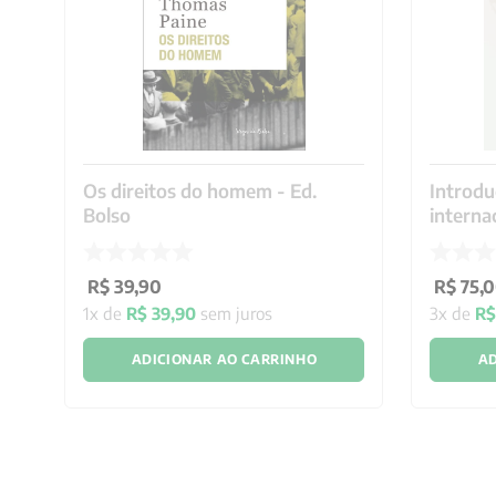
Mortos sob tortura, 273 Chael Charles Schreier, 273 João Lucas Alve
Eduardo Leite, 276 Luiz Eduardo da Rocha Merlino, 277 Joaquim Ale
Danielli, 278 Odijas Carvalho de Souza, 280 Alexandre Vannucchi Le
283 Wladimir Herzog, 284 21 – Desaparecidos políticos, 287 Epílog
de siglas, 307 Anexo II – A tortura, o que é, como evoluiu na históri
políticos desde 1964, 325 Anexo IV – Declaração sobre tortura, 32
tortura e outros tratamentos ou castigos cruéis, desumanos ou de
Os direitos do homem - Ed.
Introdu
Bolso
interna
o
R$
39
,
90
R$
75
,
0
1
x de
R$
39
,
90
sem juros
3
x de
R
ADICIONAR AO CARRINHO
AD