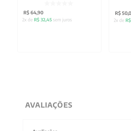
R$
64
,
90
R$
50
,
2
x de
R$
32
,
45
sem juros
2
x de
R$
AVALIAÇÕES