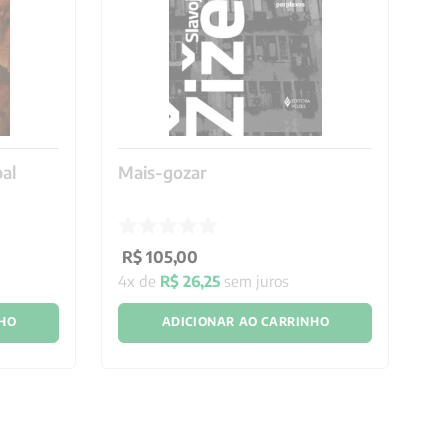
bal
Mais-gozar
So
R$
105
,
00
R
4
x de
R$
26
,
25
sem juros
5
x
NHO
ADICIONAR AO CARRINHO