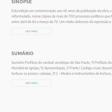
SINOPSE
Esta edição em comemoração aos 40 anos de publicação da obra, c
reformulado, reúne cópias de mais de 700 processos políticos que tr
entre abril de 64 e março de 79. Um relato doloroso da repressão e
Brasil na época da Ditadura Militar. Segundo Dom Paulo Evaristo Ar
VER MAIS
desumana, é o meio mais inadequado para nos levar a descobrir a v
SUMÁRIO
Sumário Prefácio do cardeal-arcebispo de São Paulo, 11 Prefácio d
Mundial de Igrejas, 15 Apresentação, 21 Parte I Castigo cruel, desu
tortura: os presos-cobaias, 31 2 – Modos e instrumentos de tortura,
elétrico, 36 A “pimentinha” e dobradores de tensão, 36 O “afogamen
VER MAIS
de São Paulo, 37 A “cadeira do dragão”, do Rio, 38 A “geladeira”, 3
químicos, 41 Lesões físicas, 41 Outros modos e instrumentos de tort
mulheres e gestantes, 45 Menores torturados, 45 Mulheres torturad
Parte II O sistema repressivo 4 – A origem do regime militar, 57 5 
autoritário, 65 6 – A montagem do aparelho repressivo e suas leis,
prisões, 85 Apresentação espontânea à Justiça, 88 Roubo e extorsã