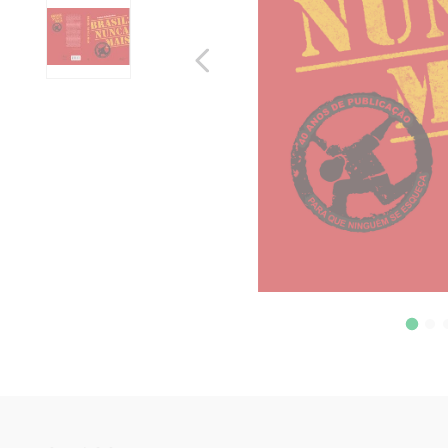
10
º
verena kast