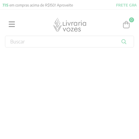
FRETE GRATIS
em compras acima de R$150! Aproveite
0
Buscar
TERMOS MAIS BUSCADOS
1
º
2027
2
º
obras completas carl gustav jung
3
º
filosofia
4
º
jung
5
º
pré venda
6
º
byung chul han
7
º
biblia
8
º
verena kast