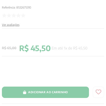
Referência
:
8532675310
Ver avaliações
R$
45
,
50
Em até
1
x de
R$
45
,
50
R$
65
,
00
ADICIONAR AO CARRINHO