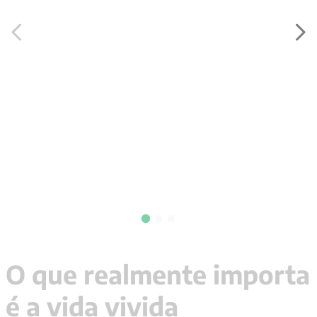
9
º
santo agostinho
10
º
anselm grun
O que realmente importa
é a vida vivida