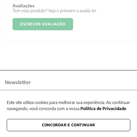
Avaliações
Tem esse produto? Seja o primeiro a avaliá-lo!
ESCREVER AVALIAÇÃO
Newsletter
Receba nossas promoções
Este site utiliza cookies para melhorar sua experiência. Ao continuar
navegando, você concorda com a nossa
Política de Privacidade
.
CONCORDAR E CONTINUAR
CONECTE-SE CONOSCO
E fique por dentro de tudo que acontece também nas redes