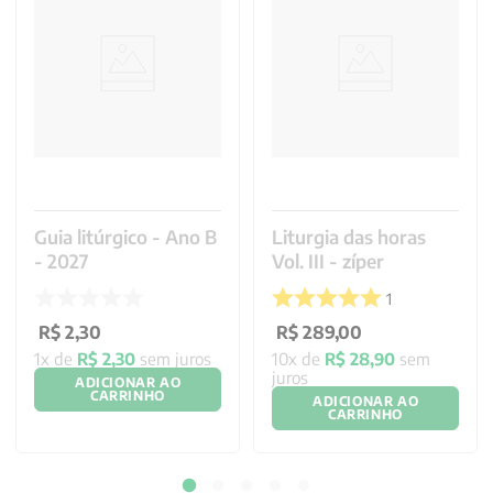
Guia litúrgico - Ano B
Liturgia das horas
- 2027
Vol. III - zíper
1
R$
2
,
30
R$
289
,
00
1
x de
R$
2
,
30
sem juros
10
x de
R$
28
,
90
sem
juros
ADICIONAR AO
CARRINHO
ADICIONAR AO
CARRINHO