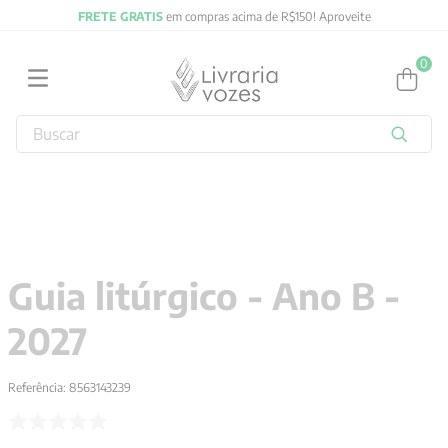
FRETE GRATIS
em compras acima de R$150! Aproveite
0
Buscar
TERMOS MAIS BUSCADOS
1
º
2027
2
º
obras completas carl gustav jung
3
º
filosofia
Guia litúrgico - Ano B -
4
º
jung
2027
5
º
byung chul han
6
º
pré venda
Referência
:
8563143239
7
º
biblia
8
º
anselm grun