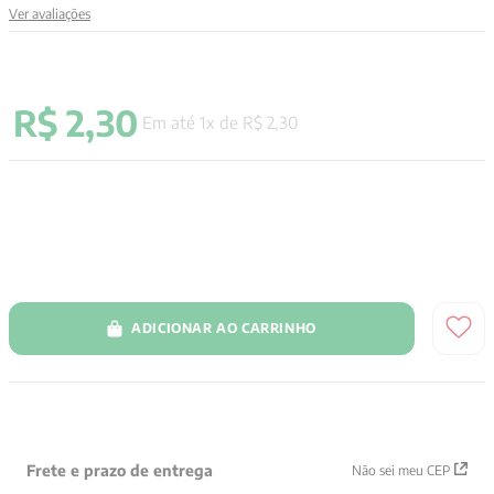
Ver avaliações
9
º
aristoteles
10
º
psicologia
R$
2
,
30
Em até
1
x de
R$
2
,
30
ADICIONAR AO CARRINHO
Frete e prazo de entrega
Não sei meu CEP