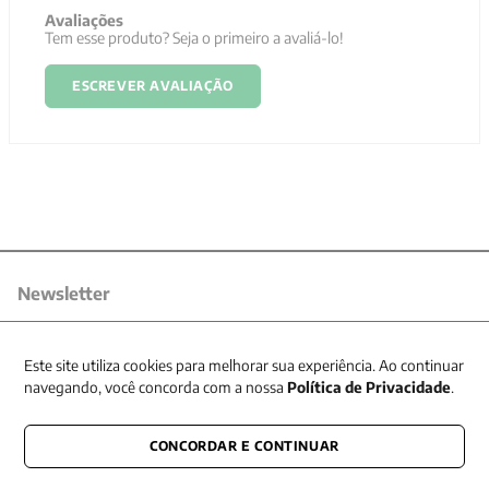
Avaliações
Tem esse produto? Seja o primeiro a avaliá-lo!
ESCREVER AVALIAÇÃO
Newsletter
Receba nossas promoções
Este site utiliza cookies para melhorar sua experiência. Ao continuar
navegando, você concorda com a nossa
Política de Privacidade
.
CONCORDAR E CONTINUAR
CONECTE-SE CONOSCO
E fique por dentro de tudo que acontece também nas redes