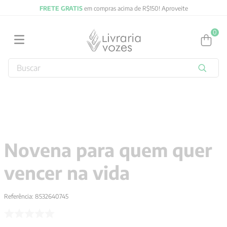
FRETE GRATIS
em compras acima de R$150! Aproveite
0
Buscar
TERMOS MAIS BUSCADOS
1
º
2027
2
º
obras completas carl gustav jung
3
º
filosofia
Novena para quem quer
4
º
jung
vencer na vida
5
º
byung chul han
6
º
pré venda
Referência
:
8532640745
7
º
biblia
8
º
santo agostinho