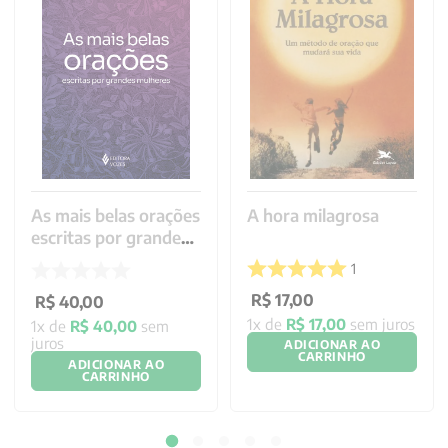
As mais belas orações
A hora milagrosa
escritas por grandes
mulheres
1
R$
17
,
00
R$
40
,
00
1
x de
R$
17
,
00
sem juros
1
x de
R$
40
,
00
sem
juros
ADICIONAR AO
CARRINHO
ADICIONAR AO
CARRINHO