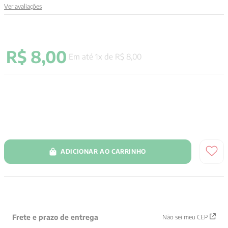
Ver avaliações
9
º
anselm grun
10
º
verena kast
R$
8
,
00
Em até
1
x de
R$
8
,
00
ADICIONAR AO CARRINHO
Frete e prazo de entrega
Não sei meu CEP