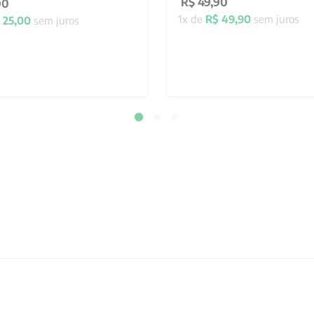
R$
49
,
90
00
1
x de
R$
49
,
90
sem juros
25
,
00
sem juros