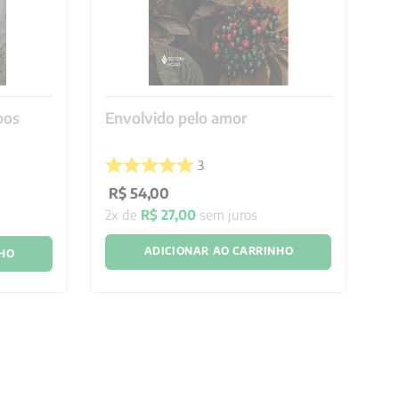
pos
Envolvido pelo amor
9
3
R$
54
,
00
R
2
x de
R$
27
,
00
sem juros
1
x
ADICIONAR AO CARRINHO
NHO