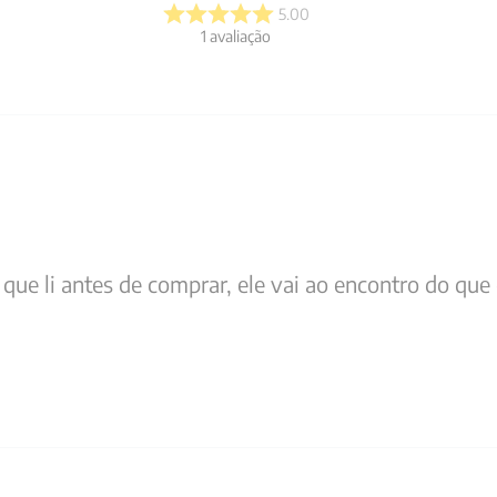
5.00
1
avaliação
se que li antes de comprar, ele vai ao encontro do q