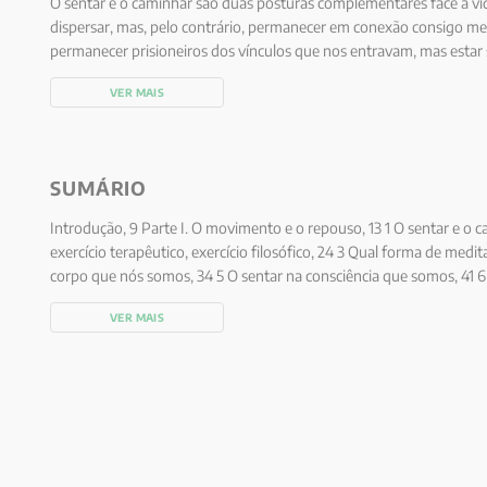
O sentar e o caminhar são duas posturas complementares face à vid
dispersar, mas, pelo contrário, permanecer em conexão consigo m
permanecer prisioneiros dos vínculos que nos entravam, mas esta
da vida. O autor Jean-Yves Leloup jamais interrompeu esta busca int
VER MAIS
inspiradas pelas tradições cristãs e orientais, e de caminhadas, do
do deserto.
SUMÁRIO
Introdução, 9 Parte I. O movimento e o repouso, 13 1 O sentar e o c
exercício terapêutico, exercício filosófico, 24 3 Qual forma de medi
corpo que nós somos, 34 5 O sentar na consciência que somos, 41 
47 7 O sentar no coração que somos, 52 8 A felicidade está no caminh
VER MAIS
“Em marcha!”, 97 2 O evangelho de Tomé, 104 3 Pirro, o filósofo a c
gregoriano” ou o desejo de caminhar, 121 5 Lectio divina ou a med
ao sentar e ao caminhar, 141 6 A escada do Nome, 152 7 Mestre Eckha
interior, 161 8 Anjo, noùs, sindérese: nossa estrela, 168 Parte III. A
peregrino?, 173 2 Qual peregrinação?, 180 3 Qual orientação?, 189 4
viagem é um clima a atravessar, 205 6 O andarilho magnífico, 217 P