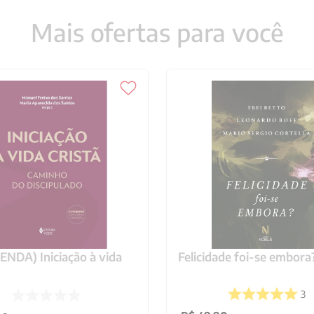
Mais ofertas para você
NDA) Iniciação à vida
Felicidade foi-se embora
3