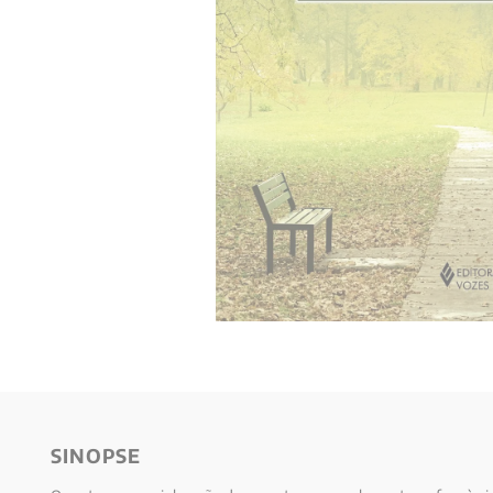
10
º
verena kast
SINOPSE