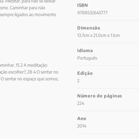
a. Meditar, para não se deixar
ISBN
esmo. Caminhar para não
9788532645777
r sempre ligados ao movimento
erior, feita de meditações
Dimensão
s cumes do Monte Kailach às dunas
13.7cm x 21.0cm x 1.1cm
Idioma
Português
aminhar, 15 2 A meditação:
tação escolher?, 28 4 O sentar no
Edição
6 O sentar no espaço que somos,
2
ar, 66 Parte II. O passante, 95 1
aminho, 112 4 O “eros
Número de páginas
itação como uma escada, propícia
224
rt, um itinerário de libertação
 peregrinação, 171 1 O que é um
Ano
 A via do peregrino, 192 5 Toda
2014
eregrinos, 221