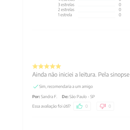
3
estrelas
0
2
estrelas
0
1
estrela
0
Ainda não iniciei a leitura. Pela sinop
Sim, recomendaria a um amigo
Por
:
Sandra F.
De
:
São Paulo - SP
Essa avaliação foi útil?
0
0