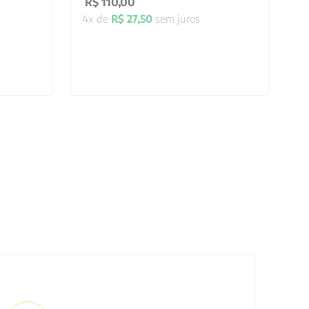
R$
110
,
00
4
x de
R$
27
,
50
sem juros