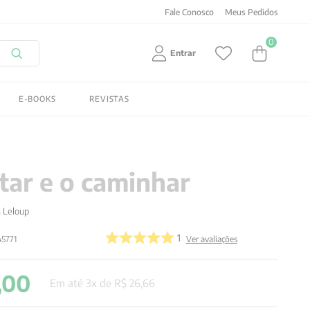
Fale Conosco
Meus Pedidos
0
Entrar
E-BOOKS
REVISTAS
tar e o caminhar
s Leloup
1
5771
Ver avaliações
,
00
Em até
3
x de
R$
26
,
66