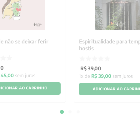
e não se deixar ferir
Espiritualidade para tem
hostis
00
R$
39
,
00
45
,
00
sem juros
1
x de
R$
39
,
00
sem juros
ICIONAR AO CARRINHO
ADICIONAR AO CARRI