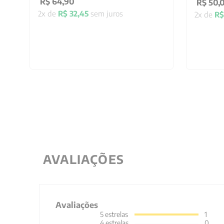
R$
64
,
90
R$
50
,
2
x de
R$
32
,
45
sem juros
2
x de
R$
AVALIAÇÕES
Avaliações
5
estrelas
1
4
estrelas
0