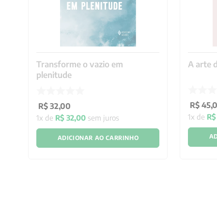
Transforme o vazio em
A arte d
plenitude
R$
45
,
R$
32
,
00
1
x de
R$
1
x de
R$
32
,
00
sem juros
AD
ADICIONAR AO CARRINHO