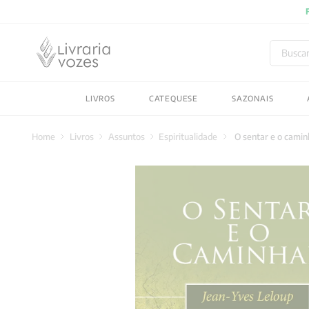
Buscar
TERMOS MAIS BUSC
LIVROS
CATEQUESE
SAZONAIS
1
º
2027
2
º
obras completas carl
Livros
Assuntos
Espiritualidade
O sentar e o camin
3
º
filosofia
4
º
jung
5
º
byung chul han
6
º
pré venda
7
º
biblia
8
º
anselm grun
9
º
santo agostinho