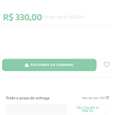
9
º
psicologia
R$
330
,
00
10
º
verena kast
Em até
10
x de
R$
33
,
00
ADICIONAR AO CARRINHO
Frete e prazo de entrega
Não sei meu CEP
CALCULAR O
FRETE