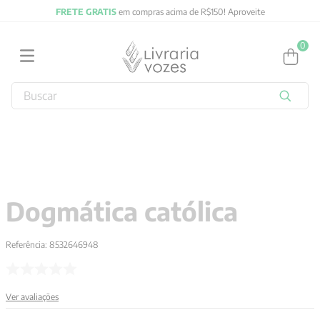
FRETE GRATIS
em compras acima de R$150! Aproveite
0
Buscar
TERMOS MAIS BUSCADOS
1
º
obras completas carl gustav jung
2
º
filosofia
3
º
2027
Dogmática católica
4
º
jung
5
º
byung chul han
Referência
:
8532646948
6
º
pré venda
7
º
biblia
Ver avaliações
8
º
anselm grun