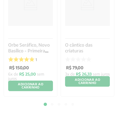
Orbe Seráfico, Novo
O cântico das
Basílico - Primeira
criaturas
Parte
1
R$
150
,
00
R$
79
,
00
6
x de
R$
25
,
00
sem
3
x de
R$
26
,
33
sem juros
juros
ADICIONAR AO
CARRINHO
ADICIONAR AO
CARRINHO