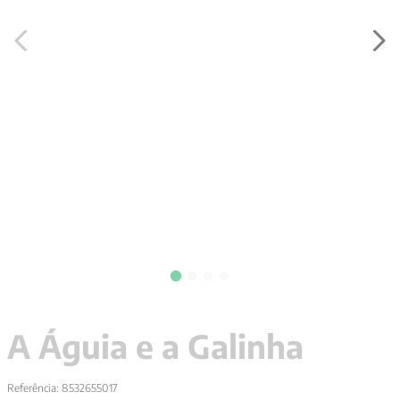
9
º
santo agostinho
10
º
anselm grun
A Águia e a Galinha
Referência
:
8532655017