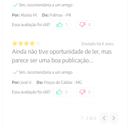
Sim, recomendaria a um amigo
Por
:
Aluísio M.
De
:
Palmas - PR
Essa avaliação foi útil?
1
0
Enviado há
6 anos
Ainda não tive oportunidade de ler, mas
parece ser uma boa publicação...
Sim, recomendaria a um amigo
Por
:
José V.
De
:
Poços de Caldas - MG
Essa avaliação foi útil?
0
0
1 - 2
de
2