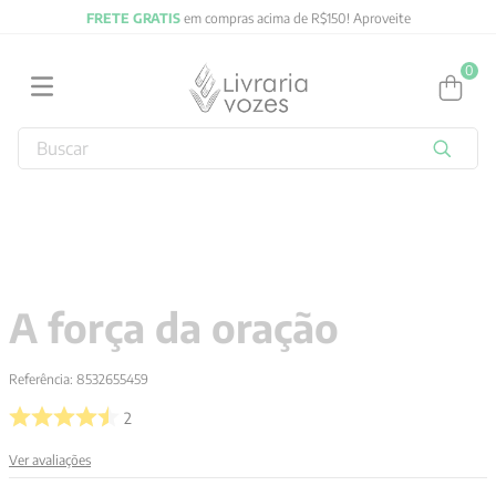
FRETE GRATIS
em compras acima de R$150! Aproveite
0
Buscar
TERMOS MAIS BUSCADOS
1
º
2027
2
º
obras completas carl gustav jung
3
º
filosofia
A força da oração
4
º
jung
5
º
byung chul han
Referência
:
8532655459
6
º
pré venda
2
7
º
biblia
Ver avaliações
8
º
anselm grun