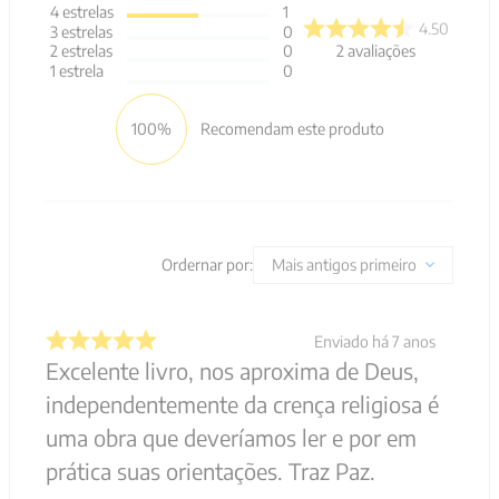
4
estrelas
1
4.50
3
estrelas
0
2
avaliações
2
estrelas
0
1
estrela
0
100%
Recomendam este produto
Ordernar por:
Mais antigos primeiro
Enviado há
7 anos
Excelente livro, nos aproxima de Deus,
independentemente da crença religiosa é
uma obra que deveríamos ler e por em
prática suas orientações. Traz Paz.