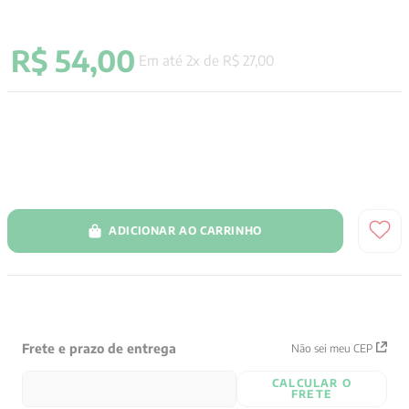
9
º
aristoteles
R$
54
,
00
10
º
psicologia
Em até
2
x de
R$
27
,
00
ADICIONAR AO CARRINHO
Frete e prazo de entrega
Não sei meu CEP
CALCULAR O
FRETE