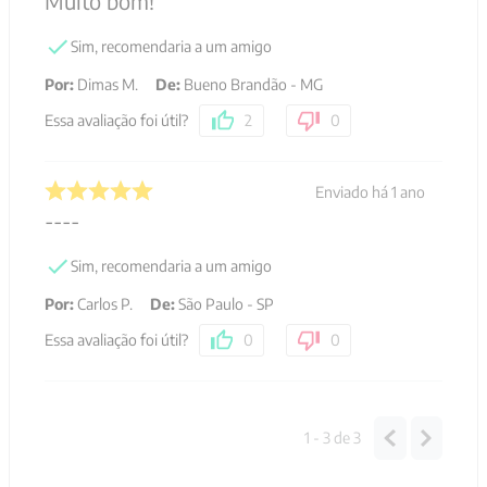
Muito bom!
Sim, recomendaria a um amigo
Por
:
Dimas M.
De
:
Bueno Brandão - MG
Essa avaliação foi útil?
2
0
Enviado há
1 ano
----
Sim, recomendaria a um amigo
Por
:
Carlos P.
De
:
São Paulo - SP
Essa avaliação foi útil?
0
0
1 - 3
de
3