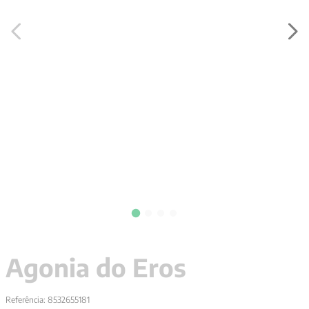
9
º
aristoteles
10
º
psicologia
Agonia do Eros
Referência
:
8532655181