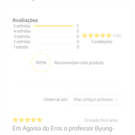
Avaliações
5
estrelas
3
4
estrelas
0
5.00
3
estrelas
0
3
avaliações
2
estrelas
0
1
estrela
0
100%
Recomendam este produto
Ordernar por:
Mais antigos primeiro
Enviado há
6 anos
Em Agonia do Eros o professor Byung-