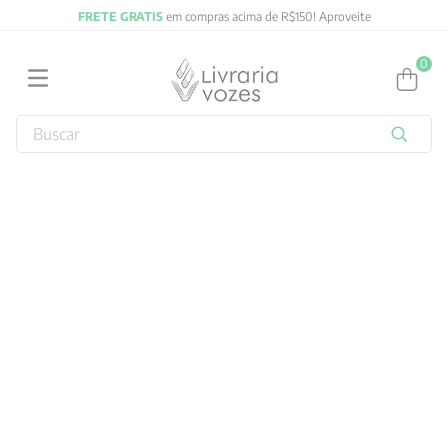
FRETE GRATIS
em compras acima de R$150! Aproveite
0
Buscar
TERMOS MAIS BUSCADOS
1
º
2027
2
º
obras completas carl gustav jung
3
º
filosofia
4
º
jung
5
º
byung chul han
6
º
pré venda
7
º
biblia
8
º
anselm grun