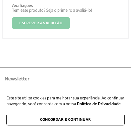
Avaliações
Tem esse produto? Seja o primeiro a avaliá-lo!
ESCREVER AVALIAÇÃO
Newsletter
Receba nossas promoções
Este site utiliza cookies para melhorar sua experiência. Ao continuar
navegando, você concorda com a nossa
Política de Privacidade
.
CONCORDAR E CONTINUAR
CONECTE-SE CONOSCO
E fique por dentro de tudo que acontece também nas redes