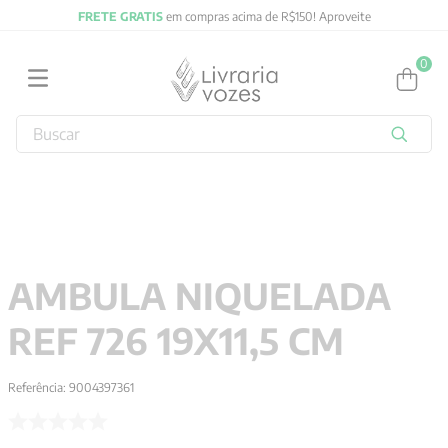
FRETE GRATIS
em compras acima de R$150! Aproveite
0
Buscar
TERMOS MAIS BUSCADOS
1
º
2027
2
º
obras completas carl gustav jung
3
º
filosofia
AMBULA NIQUELADA
4
º
jung
REF 726 19X11,5 CM
5
º
byung chul han
6
º
pré venda
Referência
:
9004397361
7
º
biblia
8
º
santo agostinho