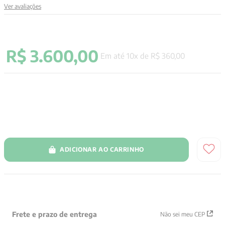
Ver avaliações
9
º
anselm grun
10
º
verena kast
R$
3
.
600
,
00
Em até
10
x de
R$
360
,
00
ADICIONAR AO CARRINHO
Frete e prazo de entrega
Não sei meu CEP