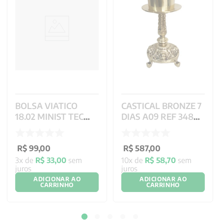
BOLSA VIATICO
CASTICAL BRONZE 7
18.02 MINIST TEC
DIAS A09 REF 348
BROC COR DR CG 971
22X10 CM
REF 2464
R$
99
,
00
R$
587
,
00
3
x de
R$
33
,
00
sem
10
x de
R$
58
,
70
sem
juros
juros
ADICIONAR AO
ADICIONAR AO
CARRINHO
CARRINHO