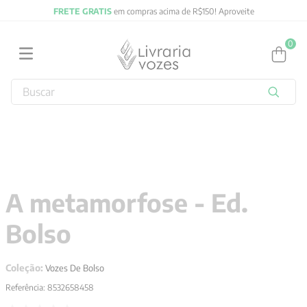
FRETE GRATIS
em compras acima de R$150! Aproveite
0
Buscar
TERMOS MAIS BUSCADOS
1
º
jung
2
º
obras completas carl gustav jung
3
º
filosofia
A metamorfose - Ed.
4
º
2027
Bolso
5
º
byung chul han
6
º
biblia
Coleção:
Vozes De Bolso
7
º
pré venda
Referência
:
8532658458
8
º
psicologia