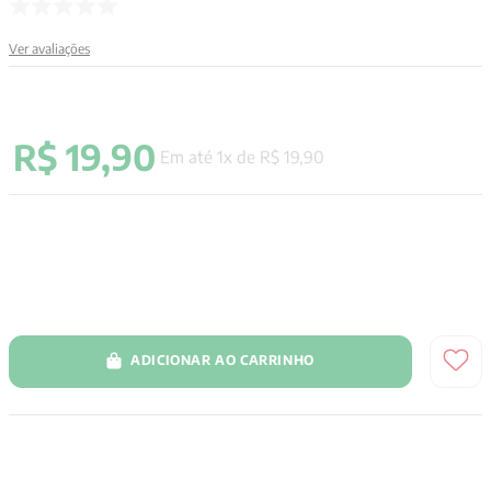
9
º
anselm grun
Ver avaliações
10
º
aristoteles
R$
19
,
90
Em até
1
x de
R$
19
,
90
ADICIONAR AO CARRINHO