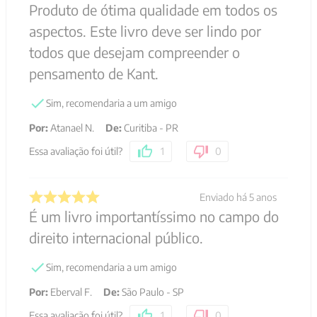
Produto de ótima qualidade em todos os
aspectos. Este livro deve ser lindo por
todos que desejam compreender o
pensamento de Kant.
Sim, recomendaria a um amigo
Por
:
Atanael N.
De
:
Curitiba - PR
Essa avaliação foi útil?
1
0
Enviado há
5 anos
É um livro importantíssimo no campo do
direito internacional público.
Sim, recomendaria a um amigo
Por
:
Eberval F.
De
:
São Paulo - SP
Essa avaliação foi útil?
1
0