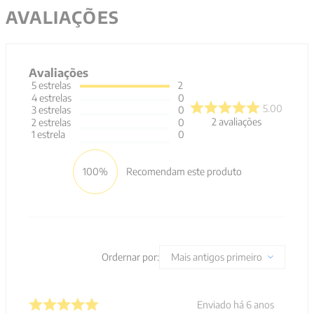
AVALIAÇÕES
Avaliações
5
estrelas
2
4
estrelas
0
5.00
3
estrelas
0
2
avaliações
2
estrelas
0
1
estrela
0
100%
Recomendam este produto
Ordernar por:
Mais antigos primeiro
Enviado há
6 anos