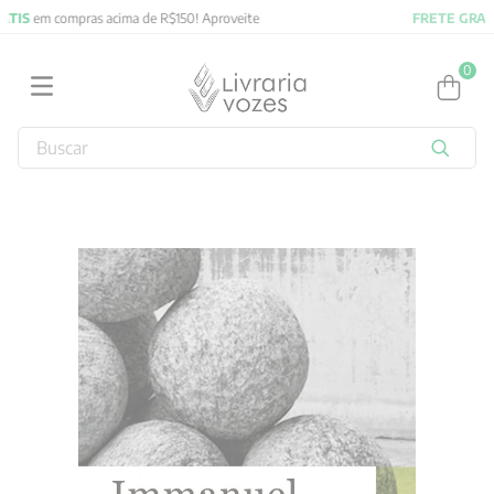
FRETE GRATIS
em compras acima de R$150! Aproveite
0
Buscar
TERMOS MAIS BUSCADOS
1
º
2027
2
º
obras completas carl gustav jung
3
º
filosofia
4
º
jung
5
º
pré venda
6
º
byung chul han
7
º
biblia
8
º
verena kast