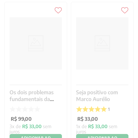
Os dois problemas
Seja positivo com
fundamentais da
Marco Aurélio
ética
1
R$
99
,
00
R$
33
,
00
3
x de
R$
33
,
00
sem
1
x de
R$
33
,
00
sem
juros
juros
ADICIONAR AO
ADICIONAR AO