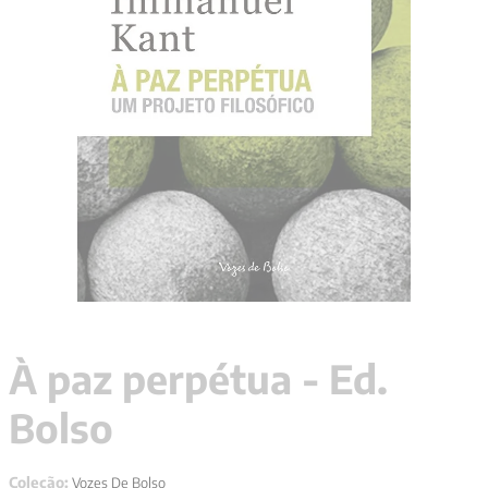
9
º
santo agostinho
10
º
anselm grun
À paz perpétua - Ed.
Bolso
Coleção:
Vozes De Bolso