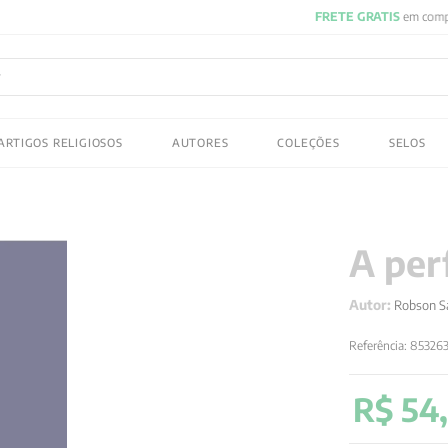
FRETE GRATIS
em compras acima de R$150! Aproveite
ADOS
ARTIGOS RELIGIOSOS
AUTORES
COLEÇÕES
SELOS
 gustav jung
A per
Autor:
Robson 
Referência
:
85326
R$
54