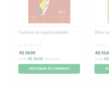
Caderno de espiritualidade
Olhar q
ão
R$
29
,
90
R$
55
,
1
x de
R$
29
,
90
sem juros
2
x de
R$
ADICIONAR AO CARRINHO
AD