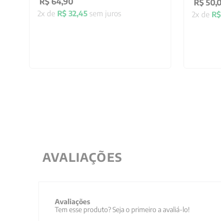
R$
64
,
90
R$
50
,
2
x de
R$
32
,
45
sem juros
2
x de
R$
AVALIAÇÕES
Avaliações
Tem esse produto? Seja o primeiro a avaliá-lo!