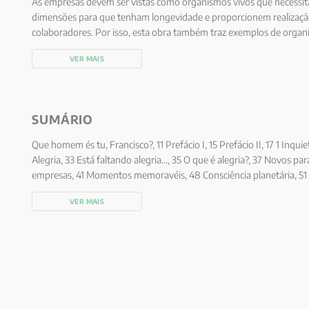
As empresas devem ser vistas como organismos vivos que necessit
dimensões para que tenham longevidade e proporcionem realização
colaboradores. Por isso, esta obra também traz exemplos de organ
essenciais e buscam vivenciar momentos de partilha, de alegria e e
VER MAIS
trabalho.
SUMÁRIO
Que homem és tu, Francisco?, 11 Prefácio I, 15 Prefácio II, 17 1 Inquie
Alegria, 33 Está faltando alegria..., 35 O que é alegria?, 37 Novos p
empresas, 41 Momentos memoravéis, 48 Consciência planetária, 51 3 
de Francisco de Assis, 57 A sabedoria da pobreza, 58 O ideal, 60 A es
VER MAIS
possibilidades do ser, 64 A jornada do herói, 66 A perfeita alegria
távola redonda franciscana, 83 Comunidade: equipe de alto des
participação, 88 O líder educador e servidor, 89 4 Cultura de valores
organizacional, 93 Organização franciscana, 96 Desafi os para a g
vivos... 98 ...sustentáveis e saudáveis, 100 Valores humanos na gest
5 Felizes exemplos, 111 Ecad, “Empresa feliz”, 111 Casa do Cliente, 
Light, “Light é alegria”, 122 Conclusão: “Alegrem-se, mais uma vez 