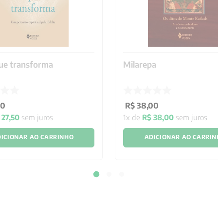
ue transforma
Milarepa
00
R$
38
,
00
27
,
50
sem juros
1
x de
R$
38
,
00
sem juros
ICIONAR AO CARRINHO
ADICIONAR AO CARRI