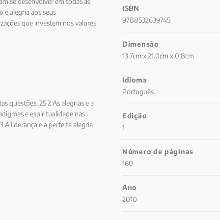
am se desenvolver em todas as
ISBN
 e alegria aos seus
9788532639745
izações que investem nos valores
spiritualidade no ambiente de
Dimensão
13.7cm x 21.0cm x 0.8cm
Idioma
Português
tas questões, 25 2 As alegrias e a
aradigmas e espiritualidade nas
Edição
A liderança e a perfeita alegria
1
piritualidade e a alegria, 62 As
, 69 A competência emocional, 79 A
Número de páginas
empenho, 85 Comunhão e
160
, clima de alegria, 93 Cultura
estão, 97 Empresas: organismos
Ano
ão, 101 Clima organizacional, 105
2010
“Bom humor 360º”, 118 O Rio é
eu digo: alegrem-se!”, 139 Anexo,