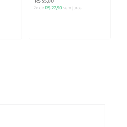
R$
55
,
00
2
x de
R$
27
,
50
sem juros