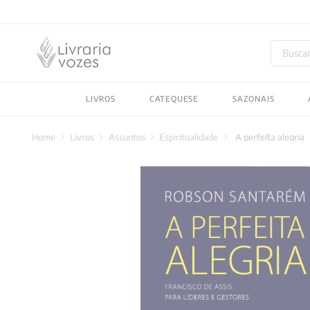
Buscar
TERMOS MAIS BUSC
LIVROS
CATEQUESE
SAZONAIS
1
º
2027
2
º
obras completas carl
Livros
Assuntos
Espiritualidade
A perfeita alegria
3
º
filosofia
4
º
jung
5
º
pré venda
6
º
byung chul han
7
º
biblia
8
º
vozes bolso
9
º
santo agostinho