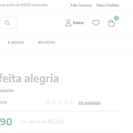
Fale Conosco
Meus Pedidos
0
Entrar
E-BOOKS
REVISTAS
feita alegria
Santarém
39747
Ver avaliações
,
90
Em até
2
x de
R$
27
,
45