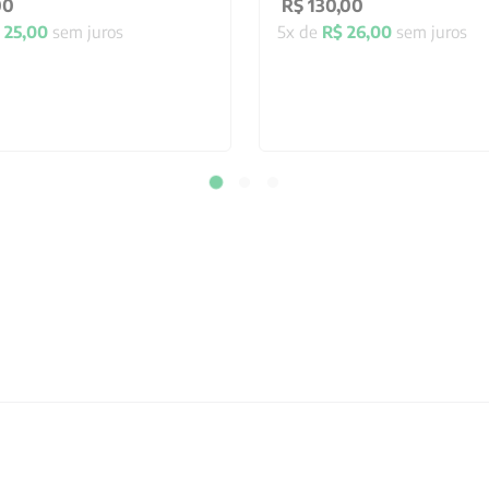
00
R$
130
,
00
25
,
00
sem juros
5
x de
R$
26
,
00
sem juros