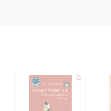
147 Cronologia da vida de São Francisco de Assis, 147 Declaração do 
Bibliografia, 155