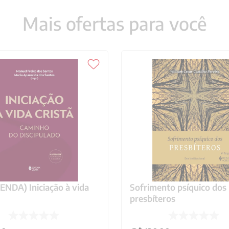
Mais ofertas para você
NDA) Iniciação à vida
Sofrimento psíquico dos
presbíteros