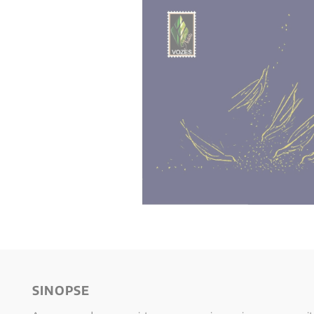
10
º
anselm grun
SINOPSE