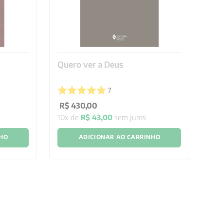
Quero ver a Deus
Ex
di
7
R$
430
,
00
R
10
x de
R$
43
,
00
sem juros
1
x
NHO
ADICIONAR AO CARRINHO