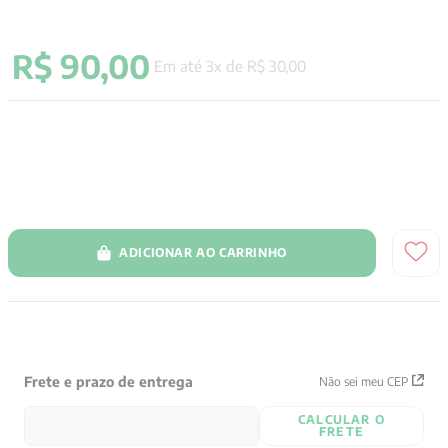
9
º
santo agostinho
R$
90
,
00
10
º
anselm grun
Em até
3
x de
R$
30
,
00
ADICIONAR AO CARRINHO
Frete e prazo de entrega
Não sei meu CEP
CALCULAR O
FRETE