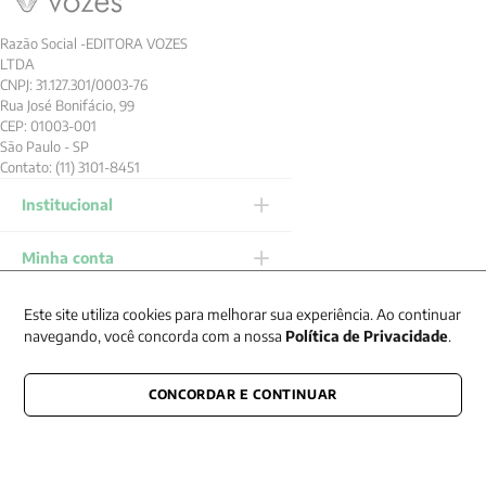
Razão Social -EDITORA VOZES
LTDA
CNPJ: 31.127.301/0003-76
Rua José Bonifácio, 99
CEP: 01003-001
São Paulo - SP
Contato: (11) 3101-8451
Institucional
Minha conta
Ajuda
Este site utiliza cookies para melhorar sua experiência. Ao continuar
navegando, você concorda com a nossa
Política de Privacidade
.
FORMAS DE
PAGAMENTO
CONCORDAR E CONTINUAR