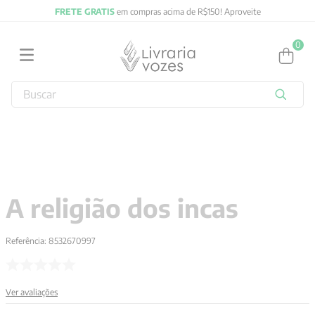
FRETE GRATIS
em compras acima de R$150! Aproveite
0
Buscar
TERMOS MAIS BUSCADOS
1
º
2027
2
º
obras completas carl gustav jung
3
º
filosofia
A religião dos incas
4
º
jung
5
º
pré venda
Referência
:
8532670997
6
º
byung chul han
7
º
biblia
Ver avaliações
8
º
verena kast