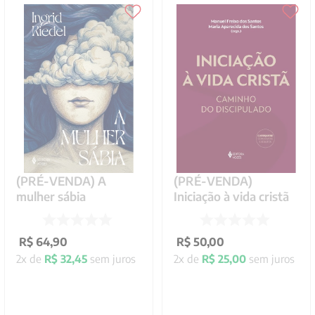
(PRÉ-VENDA) A
(PRÉ-VENDA)
mulher sábia
Iniciação à vida cristã
R$
64
,
90
R$
50
,
00
2
x de
R$
32
,
45
sem juros
2
x de
R$
25
,
00
sem juros