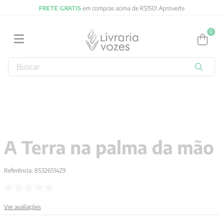
FRETE GRATIS
em compras acima de R$150! Aproveite
0
Buscar
TERMOS MAIS BUSCADOS
1
º
2027
2
º
obras completas carl gustav jung
3
º
filosofia
A Terra na palma da mão
4
º
jung
5
º
pré venda
Referência
:
8532651429
6
º
byung chul han
7
º
biblia
Ver avaliações
8
º
verena kast