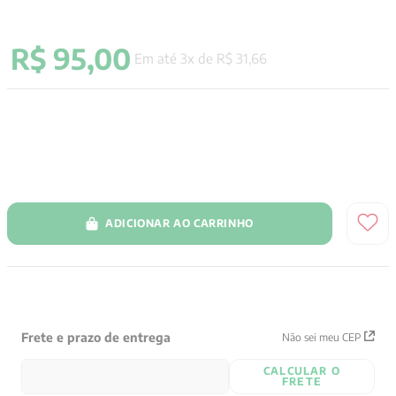
9
º
santo agostinho
R$
95
,
00
10
º
anselm grun
Em até
3
x de
R$
31
,
66
ADICIONAR AO CARRINHO
Frete e prazo de entrega
Não sei meu CEP
CALCULAR O
FRETE