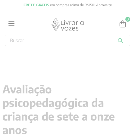
FRETE GRATIS
em compras acima de R$150! Aproveite
0
Buscar
TERMOS MAIS BUSCADOS
1
º
obras completas carl gustav jung
2
º
2027
3
º
filosofia
Avaliação
4
º
jung
psicopedagógica da
5
º
byung chul han
6
º
pré venda
criança de sete a onze
7
º
biblia
anos
8
º
anselm grun