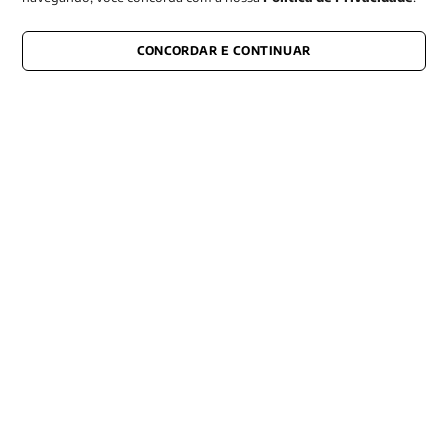
CONCORDAR E CONTINUAR
CONECTE-SE CONOSCO
E fique por dentro de tudo que acontece também nas redes
Razão Social -EDITORA VOZES
LTDA
CNPJ: 31.127.301/0003-76
Rua José Bonifácio, 99
CEP: 01003-001
São Paulo - SP
Contato: (11) 3101-8451