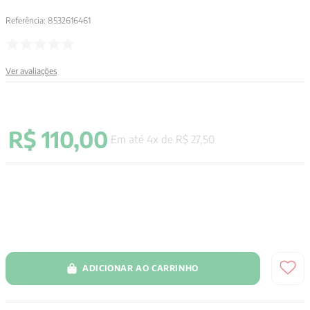
9
º
psicologia
Referência
:
8532616461
10
º
verena kast
Ver avaliações
R$
110
,
00
Em até
4
x de
R$
27
,
50
ADICIONAR AO CARRINHO