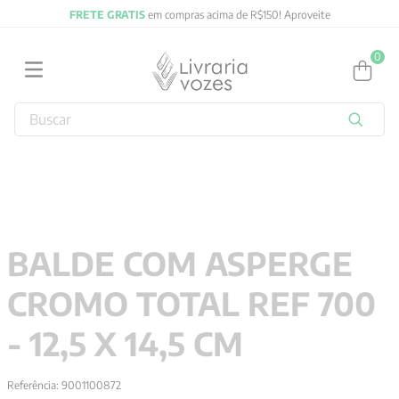
FRETE GRATIS
em compras acima de R$150! Aproveite
0
Buscar
TERMOS MAIS BUSCADOS
1
º
2027
2
º
obras completas carl gustav jung
3
º
filosofia
BALDE COM ASPERGE
4
º
jung
CROMO TOTAL REF 700
5
º
pré venda
6
º
byung chul han
- 12,5 X 14,5 CM
7
º
biblia
Referência
:
9001100872
8
º
verena kast