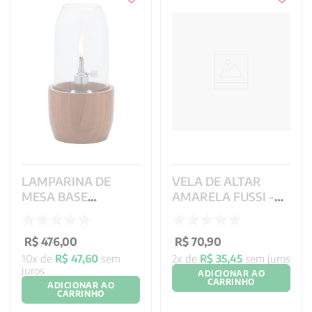
LAMPARINA DE
VELA DE ALTAR
MESA BASE
AMARELA FUSSI -
MADEIRA NOBRE
30X07 CM
Ref. 44.245
R$
476
,
00
R$
70
,
90
10
x de
R$
47
,
60
sem
2
x de
R$
35
,
45
sem juros
juros
ADICIONAR AO
CARRINHO
ADICIONAR AO
CARRINHO