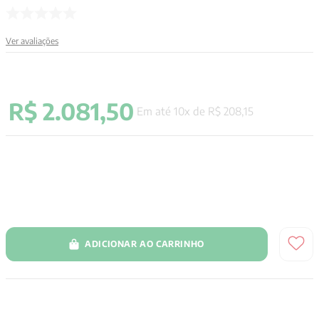
9
º
santo agostinho
Ver avaliações
10
º
anselm grun
R$
2
.
081
,
50
Em até
10
x de
R$
208
,
15
ADICIONAR AO CARRINHO