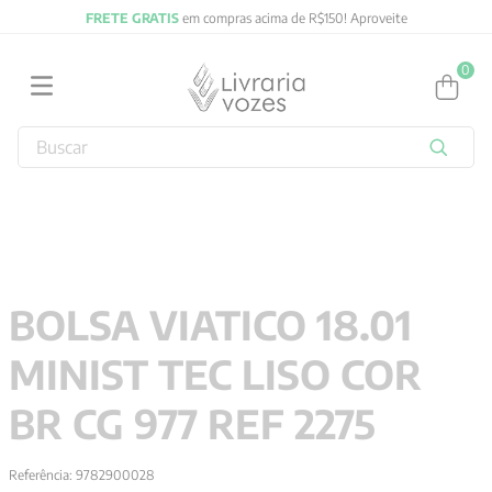
FRETE GRATIS
em compras acima de R$150! Aproveite
0
Buscar
TERMOS MAIS BUSCADOS
1
º
2027
2
º
obras completas carl gustav jung
3
º
filosofia
BOLSA VIATICO 18.01
4
º
jung
MINIST TEC LISO COR
5
º
byung chul han
6
º
pré venda
BR CG 977 REF 2275
7
º
biblia
Referência
:
9782900028
8
º
anselm grun