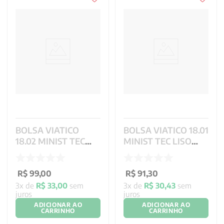
BOLSA VIATICO
BOLSA VIATICO 18.01
18.02 MINIST TEC
MINIST TEC LISO
BROC COR DR CG
COR BG CG 977 REF
1015 REF 2708
2276
R$
99
,
00
R$
91
,
30
3
x de
R$
33
,
00
sem
3
x de
R$
30
,
43
sem
juros
juros
ADICIONAR AO
ADICIONAR AO
CARRINHO
CARRINHO