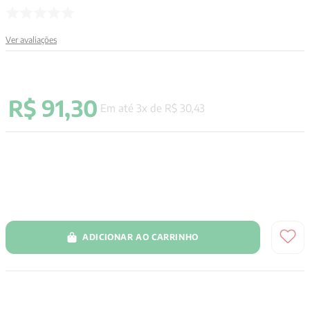
9
º
santo agostinho
Ver avaliações
10
º
verena kast
R$
91
,
30
Em até
3
x de
R$
30
,
43
ADICIONAR AO CARRINHO