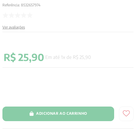
Referência
:
8532657974
9
º
santo agostinho
10
º
verena kast
Ver avaliações
R$
25
,
90
Em até
1
x de
R$
25
,
90
ADICIONAR AO CARRINHO