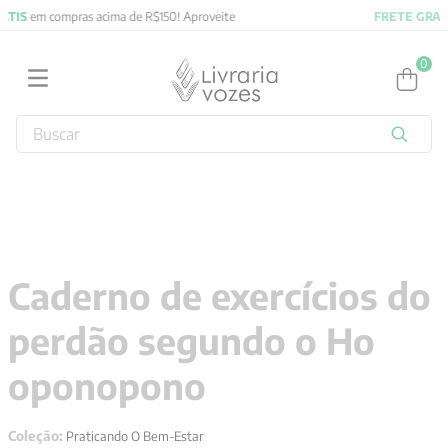
FRETE GRATIS
em compras acima de R$150! Aproveite
0
Buscar
TERMOS MAIS BUSCADOS
1
º
2027
2
º
obras completas carl gustav jung
3
º
filosofia
Caderno de exercícios do
4
º
jung
perdão segundo o Ho
5
º
byung chul han
6
º
pré venda
oponopono
7
º
biblia
Coleção:
Praticando O Bem-Estar
8
º
anselm grun