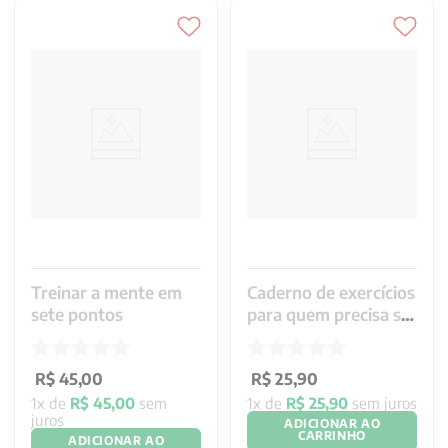
Treinar a mente em
Caderno de exercícios
sete pontos
para quem precisa se
reinventar
R$
45
,
00
R$
25
,
90
1
x de
R$
45
,
00
sem
1
x de
R$
25
,
90
sem juros
juros
ADICIONAR AO
CARRINHO
ADICIONAR AO