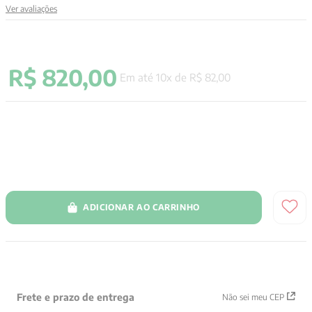
Ver avaliações
9
º
santo agostinho
10
º
verena kast
R$
820
,
00
Em até
10
x de
R$
82
,
00
ADICIONAR AO CARRINHO
Frete e prazo de entrega
Não sei meu CEP