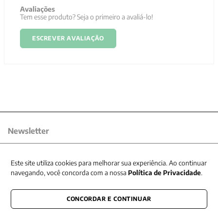
Avaliações
Tem esse produto? Seja o primeiro a avaliá-lo!
ESCREVER AVALIAÇÃO
Newsletter
Receba nossas promoções
Este site utiliza cookies para melhorar sua experiência. Ao continuar
navegando, você concorda com a nossa
Política de Privacidade
.
CONCORDAR E CONTINUAR
CONECTE-SE CONOSCO
E fique por dentro de tudo que acontece também nas redes