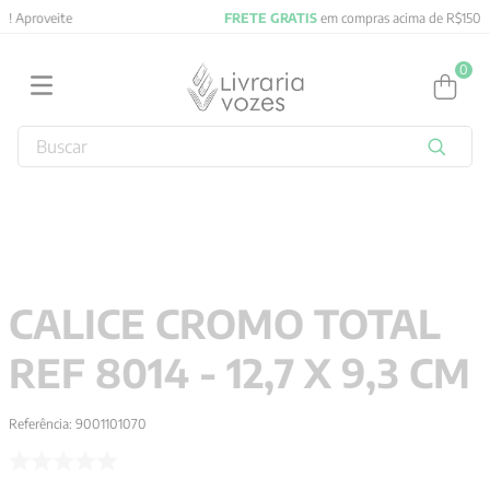
FRETE GRATIS
em compras acima de R$150! Aproveite
0
Buscar
TERMOS MAIS BUSCADOS
1
º
2027
2
º
obras completas carl gustav jung
3
º
filosofia
CALICE CROMO TOTAL
4
º
jung
REF 8014 - 12,7 X 9,3 CM
5
º
byung chul han
6
º
pré venda
Referência
:
9001101070
7
º
biblia
8
º
anselm grun