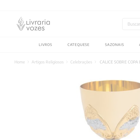
Buscar
TERMOS MAIS BUSC
LIVROS
CATEQUESE
SAZONAIS
1
º
2027
2
º
obras completas carl
Artigos Religiosos
Celebrações
CALICE SOBRE COPA D
3
º
filosofia
4
º
jung
5
º
pré venda
6
º
byung chul han
7
º
biblia
8
º
vozes bolso
9
º
santo agostinho