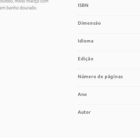
mbutido, miolo maciço com
ISBN
a em banho dourado.
Dimensão
Idioma
Edição
Número de páginas
Ano
Autor