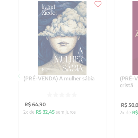
(PRÉ-VENDA) A mulher sábia
(PRÉ-VE
cristã
R$
64
,
90
R$
50
,
2
x de
R$
32
,
45
sem juros
2
x de
R$