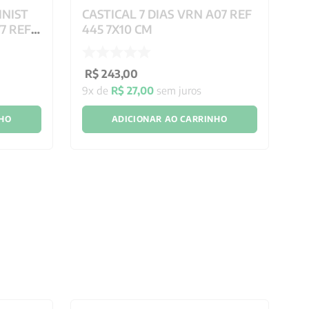
INIST
CASTICAL 7 DIAS VRN A07 REF
H
7 REF
445 7X10 CM
2
R$
243
,
00
R
9
x de
R$
27
,
00
sem juros
10
NHO
ADICIONAR AO CARRINHO