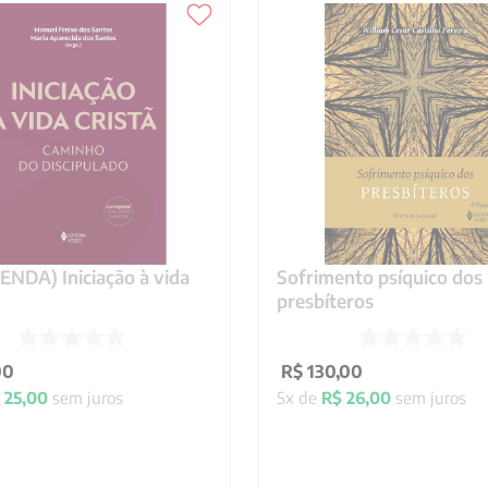
NDA) Iniciação à vida
Sofrimento psíquico dos
presbíteros
00
R$
130
,
00
25
,
00
sem juros
5
x de
R$
26
,
00
sem juros