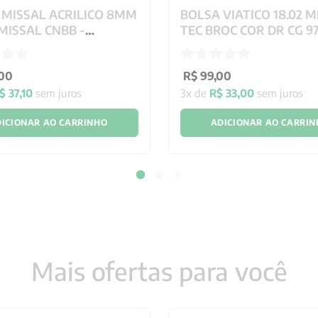
 MISSAL ACRILICO 8MM
BOLSA VIATICO 18.02 M
MISSAL CNBB -
TEC BROC COR DR CG 97
X12CM
2336
00
R$
99
,
00
$
37
,
10
sem juros
3
x de
R$
33
,
00
sem juros
ICIONAR AO CARRINHO
ADICIONAR AO CARRI
Mais ofertas para você