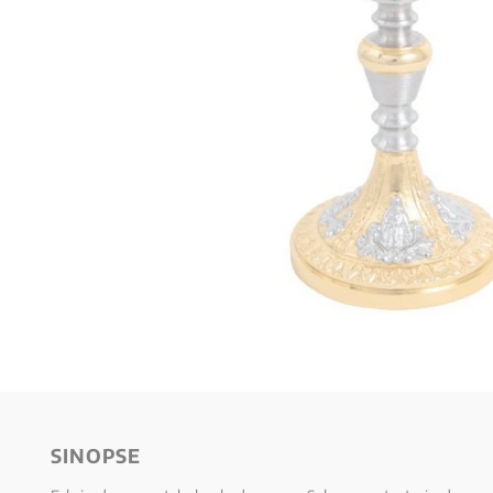
10
º
verena kast
SINOPSE