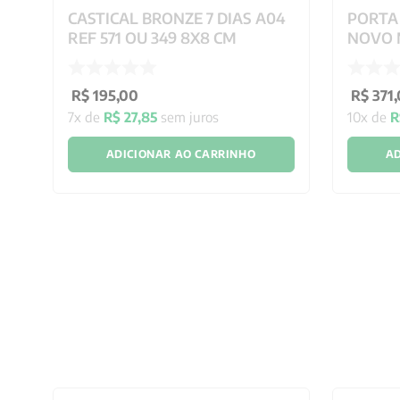
CASTICAL BRONZE 7 DIAS A04
PORTA
REF 571 OU 349 8X8 CM
NOVO 
40X29
R$
195
,
00
R$
371
,
7
x de
R$
27
,
85
sem juros
10
x de
R
ADICIONAR AO CARRINHO
AD