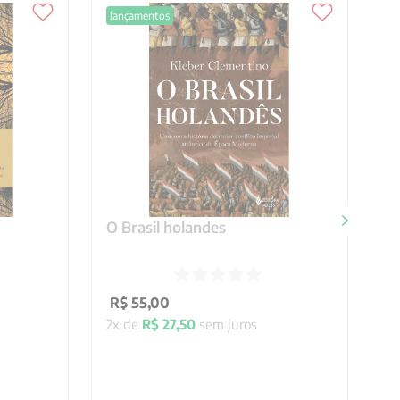
lançamentos
O Brasil holandes
R$
55
,
00
2
x de
R$
27
,
50
sem juros