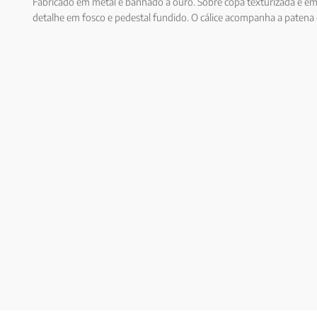
Fabricado em metal e banhado a ouro. Sobre copa texturizada e e
detalhe em fosco e pedestal fundido. O cálice acompanha a paten