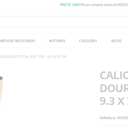
FRETE GRATIS
em compras acima de R$150! Aproveite
ADOS
ARTIGOS RELIGIOSOS
AUTORES
COLEÇÕES
SELOS
 gustav jung
OURADO TOTAL REF 1118 - 9.3 X 21 CM
CALI
DOUR
9.3 X
Referência
:
90011