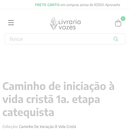
FRETE GRATIS
em compras acima de R$150! Aproveite
0
Buscar
TERMOS MAIS BUSCADOS
1
º
2027
2
º
obras completas carl gustav jung
3
º
filosofia
Caminho de iniciação à
4
º
jung
vida cristã 1a. etapa
5
º
pré venda
6
º
byung chul han
catequista
7
º
biblia
Coleção:
Caminho De Iniciação À Vida Cristã
8
º
verena kast