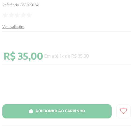
Referência
:
8532650341
9
º
santo agostinho
10
º
anselm grun
Ver avaliações
R$
35
,
00
Em até
1
x de
R$
35
,
00
ADICIONAR AO CARRINHO