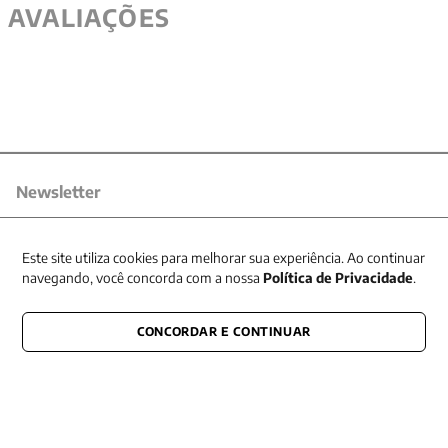
AVALIAÇÕES
Newsletter
Receba nossas promoções
Este site utiliza cookies para melhorar sua experiência. Ao continuar
navegando, você concorda com a nossa
Política de Privacidade
.
CONCORDAR E CONTINUAR
CONECTE-SE CONOSCO
E fique por dentro de tudo que acontece também nas redes