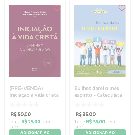
(PRÉ-VENDA)
Eu lhes darei o meu
Iniciação à vida cristã
espirito - Catequista
R$
50
,
00
R$
35
,
00
2
x de
R$
25
,
00
sem
1
x de
R$
35
,
00
sem
juros
juros
ADICIONAR AO
ADICIONAR AO