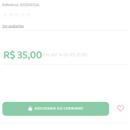
Referência
:
8532650546
9
º
anselm grun
10
º
verena kast
Ver avaliações
R$
35
,
00
Em até
1
x de
R$
35
,
00
ADICIONAR AO CARRINHO