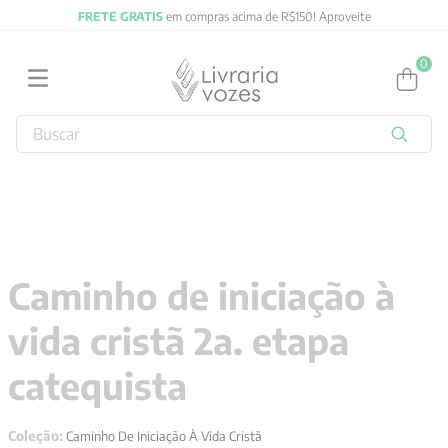
FRETE GRATIS
em compras acima de R$150! Aproveite
0
Buscar
TERMOS MAIS BUSCADOS
1
º
2027
2
º
obras completas carl gustav jung
3
º
filosofia
Caminho de iniciação à
4
º
jung
vida cristã 2a. etapa
5
º
byung chul han
6
º
pré venda
catequista
7
º
biblia
Coleção:
Caminho De Iniciação À Vida Cristã
8
º
santo agostinho