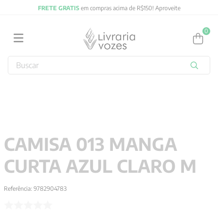
FRETE GRATIS
em compras acima de R$150! Aproveite
0
Buscar
TERMOS MAIS BUSCADOS
1
º
2027
2
º
obras completas carl gustav jung
3
º
filosofia
CAMISA 013 MANGA
4
º
jung
CURTA AZUL CLARO M
5
º
byung chul han
6
º
pré venda
Referência
:
9782904783
7
º
biblia
8
º
anselm grun