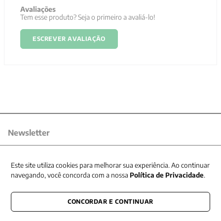
Avaliações
Tem esse produto? Seja o primeiro a avaliá-lo!
ESCREVER AVALIAÇÃO
Newsletter
Receba nossas promoções
Este site utiliza cookies para melhorar sua experiência. Ao continuar
navegando, você concorda com a nossa
Política de Privacidade
.
CONCORDAR E CONTINUAR
CONECTE-SE CONOSCO
E fique por dentro de tudo que acontece também nas redes