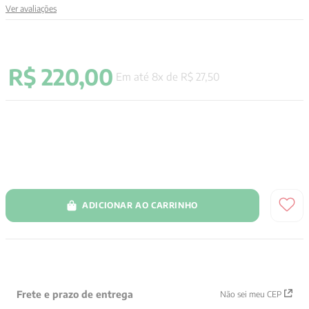
Ver avaliações
9
º
santo agostinho
10
º
verena kast
R$
220
,
00
Em até
8
x de
R$
27
,
50
ADICIONAR AO CARRINHO
Frete e prazo de entrega
Não sei meu CEP