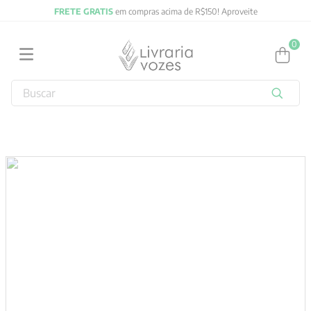
FRETE GRATIS
em compras acima de R$150! Aproveite
0
Buscar
TERMOS MAIS BUSCADOS
1
º
2027
2
º
obras completas carl gustav jung
3
º
filosofia
4
º
jung
5
º
byung chul han
6
º
pré venda
7
º
biblia
8
º
anselm grun