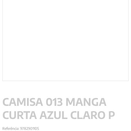
9
º
aristoteles
10
º
psicologia
CAMISA 013 MANGA
CURTA AZUL CLARO P
Referência
:
9782901105