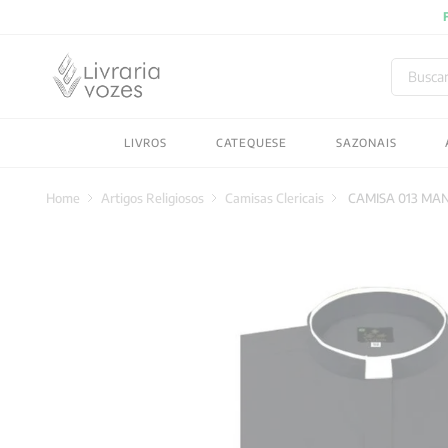
Buscar
TERMOS MAIS BUSC
LIVROS
CATEQUESE
SAZONAIS
1
º
2027
2
º
obras completas carl
Artigos Religiosos
Camisas Clericais
CAMISA 013 MA
3
º
filosofia
4
º
jung
5
º
byung chul han
6
º
pré venda
7
º
biblia
8
º
santo agostinho
9
º
anselm grun