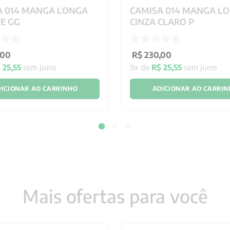
A 014 MANGA LONGA
CAMISA 014 MANGA L
E GG
CINZA CLARO P
00
R$
230
,
00
$
25
,
55
sem juros
9
x de
R$
25
,
55
sem juros
ICIONAR AO CARRINHO
ADICIONAR AO CARRI
Mais ofertas para você