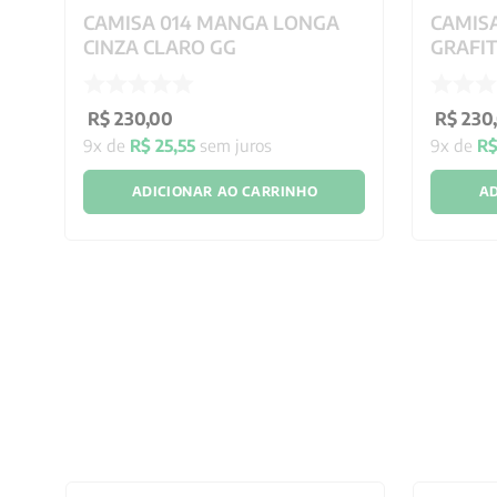
CAMISA 014 MANGA LONGA
CAMIS
CINZA CLARO GG
GRAFIT
R$
230
,
00
R$
230
,
9
x de
R$
25
,
55
sem juros
9
x de
R
ADICIONAR AO CARRINHO
AD