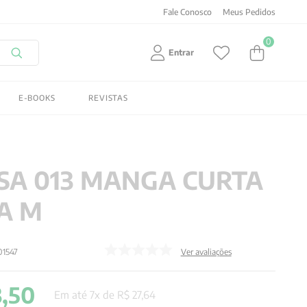
Fale Conosco
Meus Pedidos
0
Entrar
E-BOOKS
REVISTAS
SA 013 MANGA CURTA
A M
01547
Ver avaliações
3
,
50
Em até
7
x de
R$
27
,
64