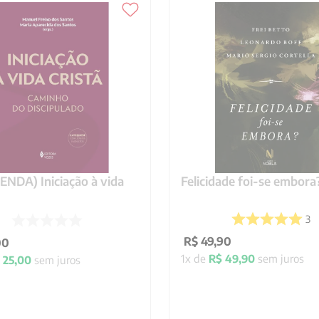
NDA) Iniciação à vida
Felicidade foi-se embora
3
R$
49
,
90
00
1
x de
R$
49
,
90
sem juros
25
,
00
sem juros