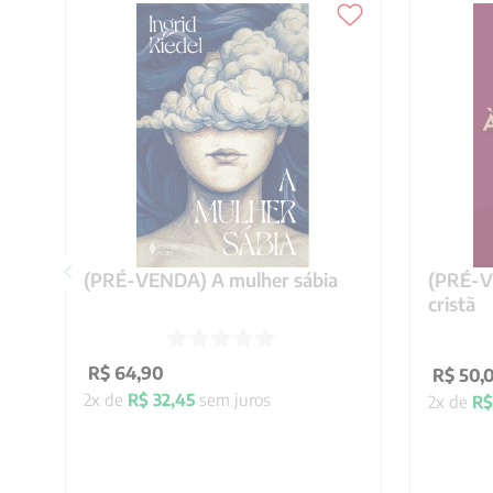
(PRÉ-VENDA) A mulher sábia
(PRÉ-VE
cristã
R$
64
,
90
R$
50
,
2
x de
R$
32
,
45
sem juros
2
x de
R$