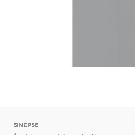
10
º
verena kast
SINOPSE