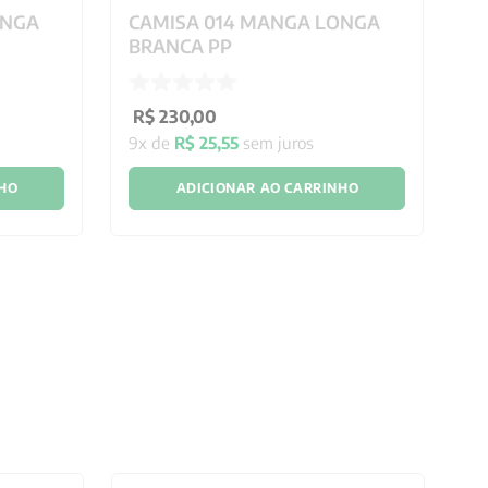
ONGA
CAMISA 014 MANGA LONGA
C
BRANCA PP
A
R$
230
,
00
R
9
x de
R$
25
,
55
sem juros
9
NHO
ADICIONAR AO CARRINHO