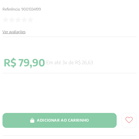
9
º
santo agostinho
Referência
:
9001334199
10
º
anselm grun
Ver avaliações
R$
79
,
90
Em até
3
x de
R$
26
,
63
ADICIONAR AO CARRINHO