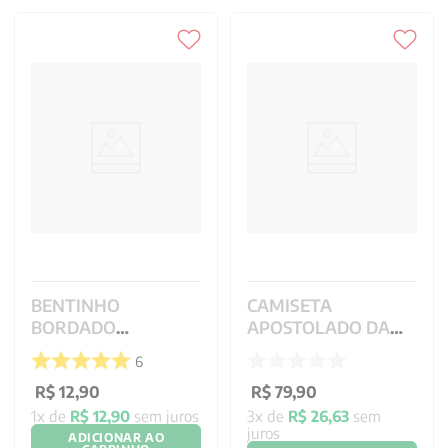
BENTINHO
CAMISETA
BORDADO
APOSTOLADO DA
INDUSTRIAL 08 X 05
ORACAO GOLA
6
CM
SIMPLES NOVA PP
R$
12
,
90
R$
79
,
90
1
x de
R$
12
,
90
sem juros
3
x de
R$
26
,
63
sem
juros
ADICIONAR AO