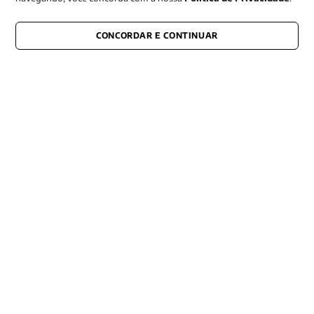
CONCORDAR E CONTINUAR
CONECTE-SE CONOSCO
E fique por dentro de tudo que acontece também nas redes
Razão Social -EDITORA VOZES
LTDA
CNPJ: 31.127.301/0003-76
Rua José Bonifácio, 99
CEP: 01003-001
São Paulo - SP
Contato: (11) 3101-8451