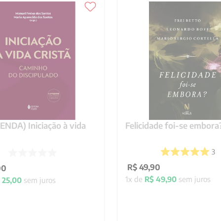
NDA) Iniciação à vida
Felicidade foi-se embora
3
R$
49
,
90
00
1
x de
R$
49
,
90
sem juros
25
,
00
sem juros