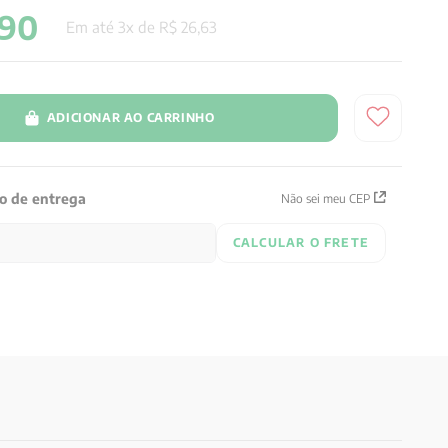
90
Em até
3
x de
R$
26
,
63
ADICIONAR AO CARRINHO
zo de entrega
Não sei meu CEP
CALCULAR O FRETE