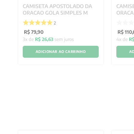
CAMISETA APOSTOLADO DA
CAMIS
ORACAO GOLA SIMPLES M
ORACA
2
R$
79
,
90
R$
110
,
3
x de
R$
26
,
63
sem juros
4
x de
R
ADICIONAR AO CARRINHO
AD