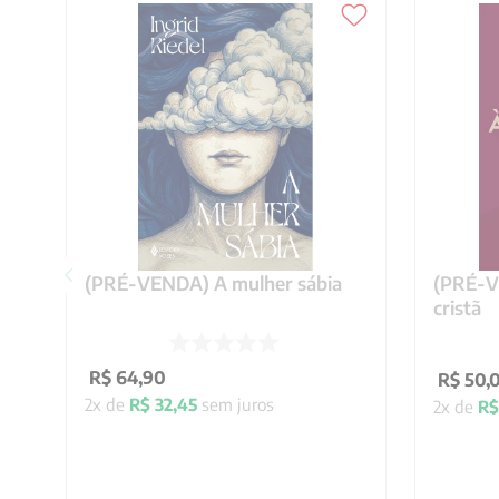
(PRÉ-VENDA) A mulher sábia
(PRÉ-VE
cristã
R$
64
,
90
R$
50
,
2
x de
R$
32
,
45
sem juros
2
x de
R$