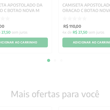
ETA APOSTOLADO DA
CAMISETA APOSTOLAD
O C BOTAO NOVA M
ORACAO C BOTAO NOV
00
R$
110
,
00
$
27
,
50
sem juros
4
x de
R$
27
,
50
sem juros
ICIONAR AO CARRINHO
ADICIONAR AO CARRI
Mais ofertas para você