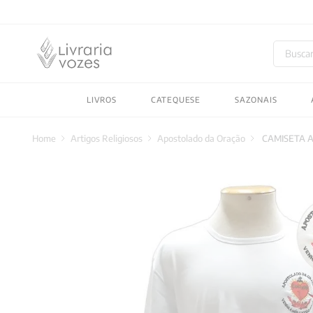
Buscar
TERMOS MAIS BUSC
LIVROS
CATEQUESE
SAZONAIS
1
º
2027
2
º
obras completas carl
Artigos Religiosos
Apostolado da Oração
CAMISETA 
3
º
filosofia
4
º
jung
5
º
byung chul han
6
º
pré venda
7
º
biblia
8
º
anselm grun
9
º
santo agostinho