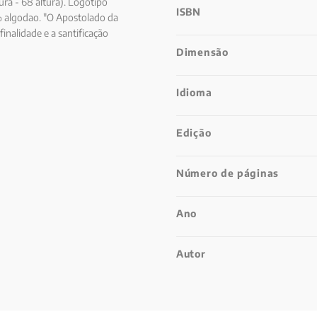
ra - 68 altura). Logotipo
ISBN
% algodao. "O Apostolado da
inalidade e a santificação
grado Coracao de Jesus. O sentido
Dimensão
la oracao, pelo oferecimento
Idioma
Edição
Número de páginas
Ano
Autor