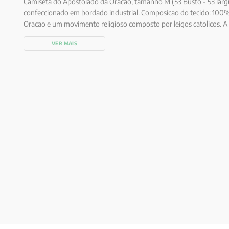
Camiseta do Apostolado da Oracao, tamanho M (53 Busto - 53 largu
confeccionado em bordado industrial. Composicao do tecido: 100
Oracao e um movimento religioso composto por leigos catolicos. A f
pessoal e a evangelizacao das familias com especial devocao ao Sa
VER MAIS
do apostolado e a doacao a Deus, pelo conhecimento da palavra, pe
diario e pela fidelidade a igreja."