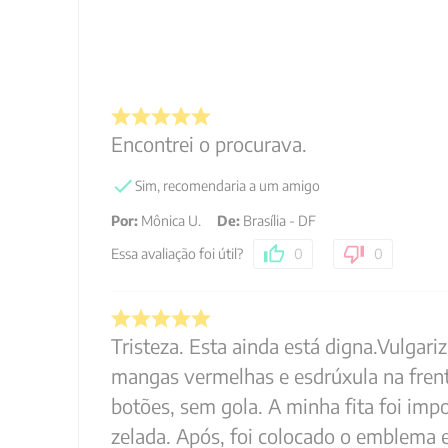
Encontrei o procurava.
Sim, recomendaria a um amigo
Por
:
Mônica U.
De
:
Brasília - DF
Essa avaliação foi útil?
0
0
Tristeza. Esta ainda está digna.Vulgar
mangas vermelhas e esdrúxula na frent
botões, sem gola. A minha fita foi im
zelada. Após, foi colocado o emblema 