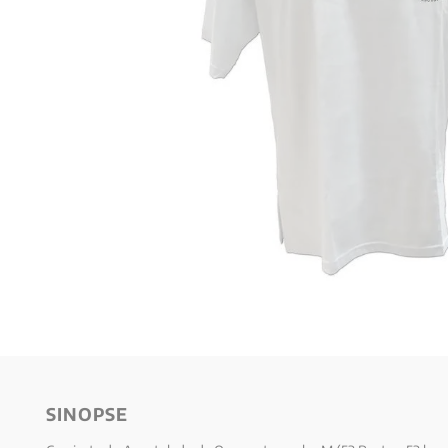
10
º
verena kast
SINOPSE