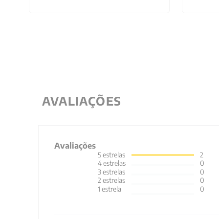
AVALIAÇÕES
Avaliações
5
estrelas
2
4
estrelas
0
3
estrelas
0
2
estrelas
0
1
estrela
0