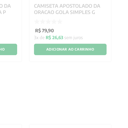
O DA
CAMISETA APOSTOLADO DA
C
A P
ORACAO GOLA SIMPLES G
O
R$
79
,
90
R
3
x de
R$
26
,
63
sem juros
4
NHO
ADICIONAR AO CARRINHO